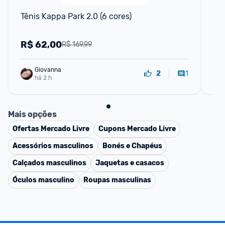
Tênis Kappa Park 2.0 (6 cores)
Tên
R$
62,00
R
R$ 169,99
Giovanna
1
2
há 2 h
Mais opções
Ofertas
Mercado Livre
Cupons
Mercado Livre
Acessórios masculinos
Bonés e Chapéus
Calçados masculinos
Jaquetas e casacos
Óculos masculino
Roupas masculinas