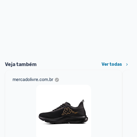
Veja também
Ver todas
mercadolivre.com.br
net