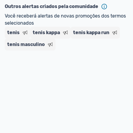
Outros alertas criados pela comunidade
E lembre-se:
 você sempre pode contar ajuda da 
Você receberá alertas de novas promoções dos termos 
comunidade para tirar dúvidas ou acionar os 
selecionados
nossos Admins marcando 
@admin
 em um 
comentário ou através do 
Fale com o Promobit.
tenis
tenis kappa
tenis kappa run
tenis masculino