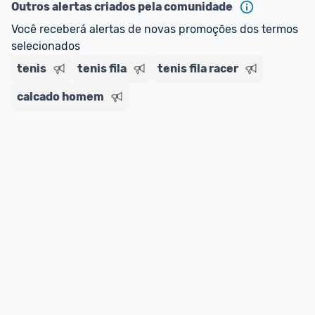
ou MercadoLíder Platinum.
Outros alertas criados pela comunidade
Você receberá alertas de novas promoções dos termos 
E lembre-se:
 você sempre pode contar ajuda da 
selecionados
comunidade para tirar dúvidas ou acionar os 
tenis
nossos Admins marcando 
tenis fila
tenis fila racer
@admin
 em um 
comentário ou através do 
Fale com o Promobit.
calcado homem