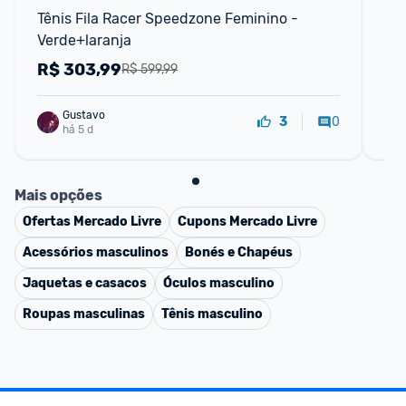
Tênis Fila Racer Speedzone Feminino - 
Tên
Verde+laranja
Go
R$
303,99
R
R$ 599,99
Gustavo
0
3
há 5 d
Mais opções
Ofertas
Mercado Livre
Cupons
Mercado Livre
Acessórios masculinos
Bonés e Chapéus
Jaquetas e casacos
Óculos masculino
Roupas masculinas
Tênis masculino