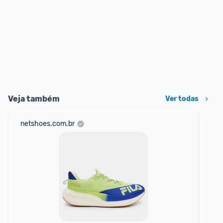
Veja também
Ver todas
netshoes.com.br
am
F