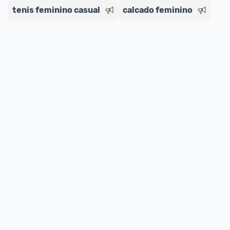
ou MercadoLíder Platinum.
tenis feminino casual
calcado feminino
E lembre-se:
 você sempre pode contar ajuda da 
comunidade para tirar dúvidas ou acionar os 
nossos Admins marcando 
@admin
 em um 
comentário ou através do 
Fale com o Promobit.