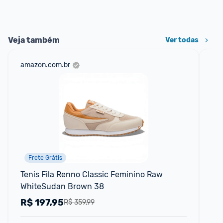
Veja também
Ver todas
amazon.com.br
net
Frete Grátis
Tenis Fila Renno Classic Feminino Raw 
Tên
WhiteSudan Brown 38
R$
197,95
R
R$ 359,99