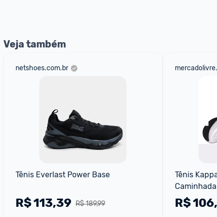
nossos Admins marcando 
@admin
 em um comentário ou
Veja também
netshoes.com.br
mercadolivre
Tênis Everlast Power Base
Tênis Kappa
Caminhada
R$
113,39
R$
106
R$ 189,99