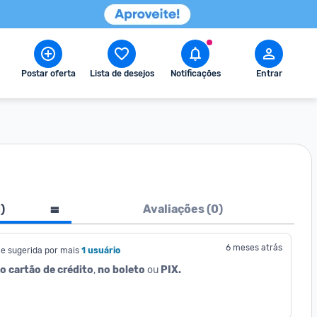
Postar oferta
Lista de desejos
Notificações
Entrar
1
)
Avaliações (
0
)
6 meses atrás
e sugerida por mais
1 usuário
o cartão de crédito
, 
no boleto
 ou 
PIX.