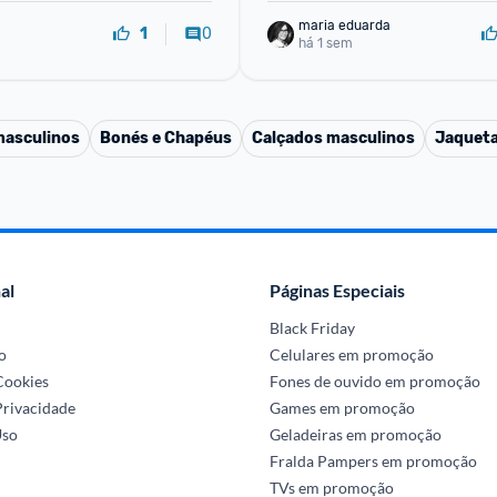
maria eduarda
0
1
há 1 sem
masculinos
Bonés e Chapéus
Calçados masculinos
Jaqueta
al
Páginas Especiais
Black Friday
o
Celulares em promoção
 Cookies
Fones de ouvido em promoção
Privacidade
Games em promoção
Uso
Geladeiras em promoção
Fralda Pampers em promoção
TVs em promoção