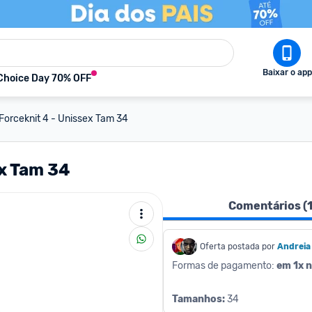
Baixar o app
Choice Day 70% OFF
 Forceknit 4 - Unissex Tam 34
ex Tam 34
Comentários (
Oferta postada por
Andreia
Formas de pagamento: 
em 1x n
Tamanhos:
 ‎34