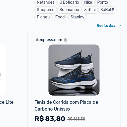
Netshoes
O Boticario
Nike
Ponto
Shoptime
Submarino
Zattini
KaBuM!
Pichau
iFood!
Stanley
Ver todas
aliexpress.com
e Lite
Tênis de Corrida com Placa de 
Carbono Unissex
R$
83,80
R$ 163,38