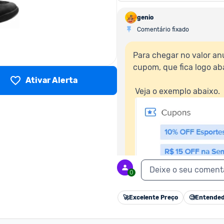
genio
Comentário fixado
Para chegar no valor anu
cupom, que fica logo aba
Ativar Alerta
 Veja o exemplo abaixo.  

Deixe o seu coment
0
🚀
Excelente Preço
🧐
Entended
 Fazendo isso, o cupom será automaticamente aplicado ao seu carrinho de 
compras.