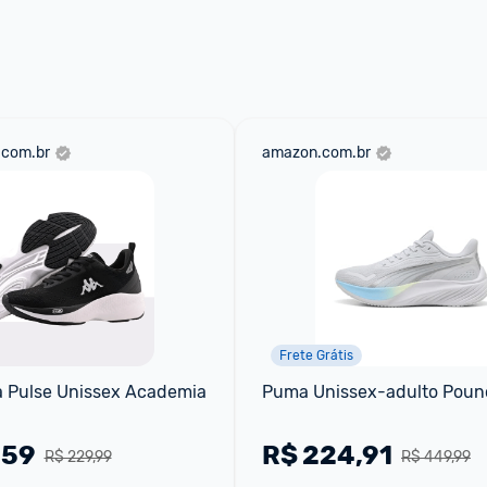
 através do 
Fale com o Promobit.
.com.br
amazon.com.br
Frete Grátis
 Pulse Unissex Academia 
Puma Unissex-adulto Pounc
,59
R$
224,91
R$ 229,99
R$ 449,99