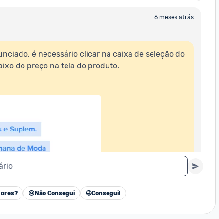
6 meses atrás
nciado, é necessário clicar na caixa de seleção do 
ixo do preço na tela do produto.  

ário
ores?
😢
Não Consegui
🤩
Consegui!
Cancelar