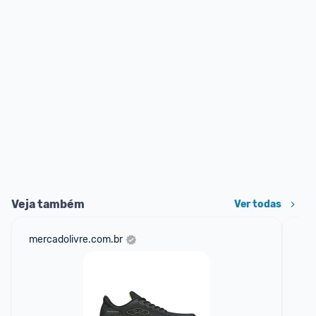
Veja também
Ver todas
mercadolivre.com.br
net