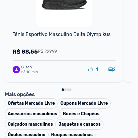
Tênis Esportivo Masculino Delta Olympikus
Tê
R$
88,55
R
R$ 229,99
Gilson
2
1
há 10 min
Mais opções
Ofertas
Mercado Livre
Cupons
Mercado Livre
Acessórios masculinos
Bonés e Chapéus
Calçados masculinos
Jaquetas e casacos
Óculos masculino
Roupas masculinas