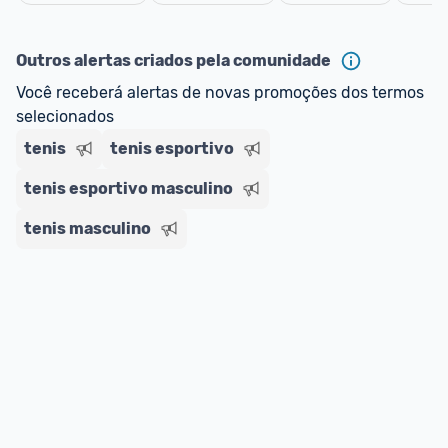
oferta do Promobit
, ou de um vendedor 
Oficial 
Cancelar
ou MercadoLíder Platinum.
Outros alertas criados pela comunidade
E lembre-se:
 você sempre pode contar ajuda da 
Você receberá alertas de novas promoções dos termos 
comunidade para tirar dúvidas ou acionar os 
selecionados
nossos Admins marcando 
@admin
 em um 
comentário ou através do 
Fale com o Promobit.
tenis
tenis esportivo
tenis esportivo masculino
tenis masculino