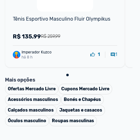
Tênis Esportivo Masculino Fluir Olympikus
Tê
R$
135,99
R
R$ 259,99
Imperador Kuzco
1
1
há 8 h
Mais opções
Ofertas
Mercado Livre
Cupons
Mercado Livre
Acessórios masculinos
Bonés e Chapéus
Calçados masculinos
Jaquetas e casacos
Óculos masculino
Roupas masculinas