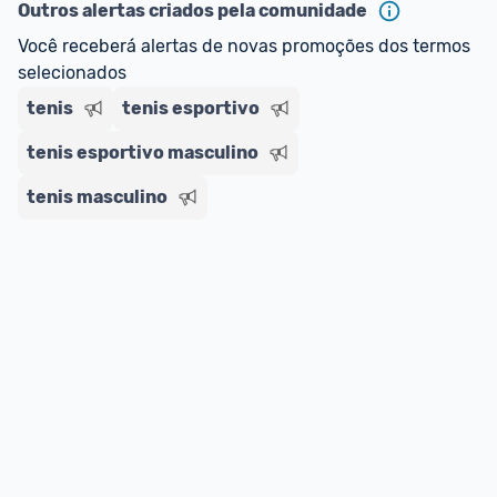
ou MercadoLíder Platinum.
Outros alertas criados pela comunidade
Você receberá alertas de novas promoções dos termos 
E lembre-se:
 você sempre pode contar ajuda da 
selecionados
comunidade para tirar dúvidas ou acionar os 
tenis
nossos Admins marcando 
tenis esportivo
@admin
 em um 
comentário ou através do 
Fale com o Promobit.
tenis esportivo masculino
tenis masculino