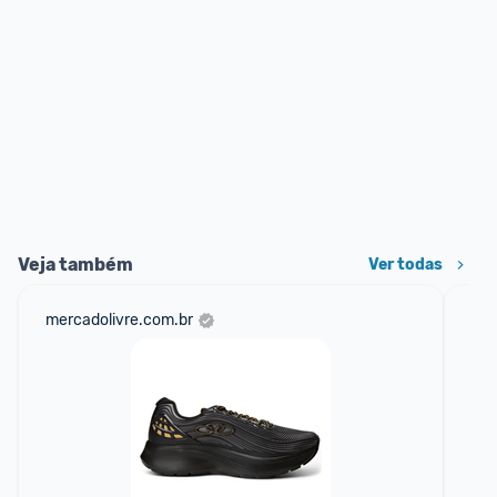
Veja também
Ver todas
mercadolivre.com.br
net