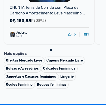
CHUNTA Tênis de Corrida com Placa de 
Tê
Carbono Amortecimento Leve Masculino 
Feminino
R$
150,55
R
R$ 289,28
Anderson
1
5
há 2 d
Mais opções
Ofertas
Mercado Livre
Cupons
Mercado Livre
Bolsas e Acessórios
Calçados femininos
Jaquetas e Casacos femininos
Lingerie
Óculos feminino
Roupas femininas