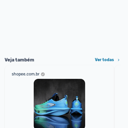
Veja também
Ver todas
shopee.com.br
net