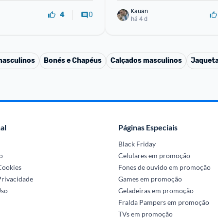
Kauan
0
4
há 4 d
masculinos
Bonés e Chapéus
Calçados masculinos
Jaqueta
al
Páginas Especiais
Black Friday
o
Celulares em promoção
 Cookies
Fones de ouvido em promoção
Privacidade
Games em promoção
Uso
Geladeiras em promoção
Fralda Pampers em promoção
TVs em promoção