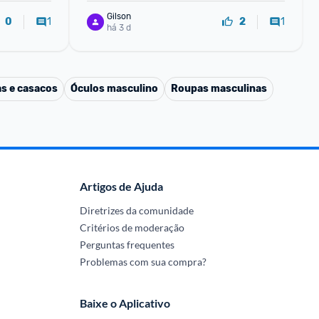
Gilson
1
1
0
2
há 3 d
s e casacos
Óculos masculino
Roupas masculinas
Artigos de Ajuda
Diretrizes da comunidade
Critérios de moderação
Perguntas frequentes
Problemas com sua compra?
Baixe o Aplicativo