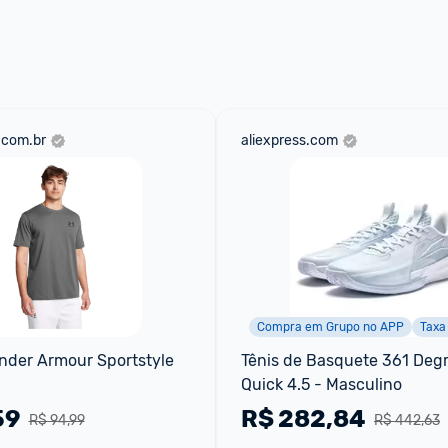
 através do 
Fale com o Promobit.
.com.br
aliexpress.com
Compra em Grupo no APP
Taxa
nder Armour Sportstyle
Tênis de Basquete 361 Degr
Quick 4.5 - Masculino
59
R$
282,84
R$ 94,99
R$ 442,63