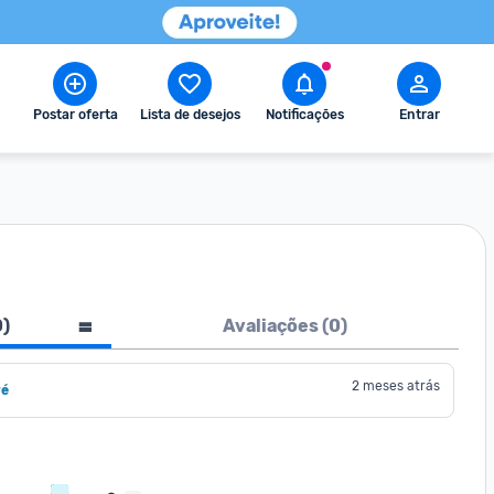
Postar oferta
Lista de desejos
Notificações
Entrar
0
)
Avaliações (
0
)
2 meses atrás
ré