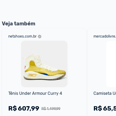
nossos Admins marcando 
@admin
 em um comentário ou
Veja também
netshoes.com.br
mercadolivre
Tênis Under Armour Curry 4
Camiseta U
R$
607,99
R$
65,
R$ 1.499,99