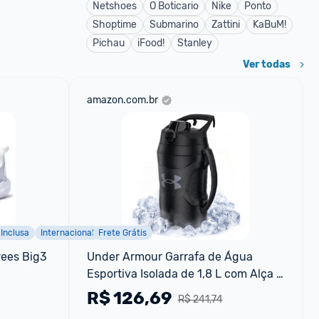
Netshoes
O Boticario
Nike
Ponto
Shoptime
Submarino
Zattini
KaBuM!
Pichau
iFood!
Stanley
Ver todas
amazon.com.br
 Inclusa
Internacional
Frete Grátis
ees Big3 
Under Armour Garrafa de Água 
Esportiva Isolada de 1,8 L com Alça e 
Resistente a Vazamentos,adequada 
R$
126,69
R$ 241,74
para Beisebol, Futebol e Mais