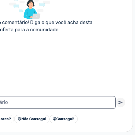
o comentário! Diga o que você acha desta 
oferta para a comunidade.
ário
ores?
😢
Não Consegui
🤩
Consegui!
Cancelar