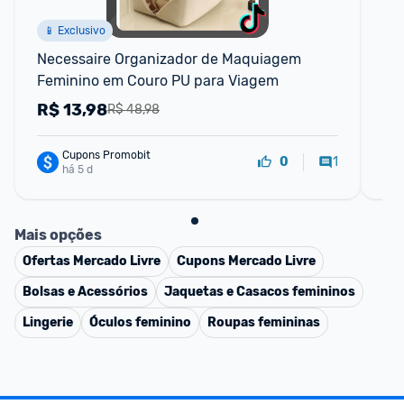
📱 Exclusivo
Necessaire Organizador de Maquiagem 
Tên
Feminino em Couro PU para Viagem
R$
13,98
R
R$ 48,98
Cupons Promobit
1
0
há 5 d
Mais opções
Ofertas
Mercado Livre
Cupons
Mercado Livre
Bolsas e Acessórios
Jaquetas e Casacos femininos
Lingerie
Óculos feminino
Roupas femininas