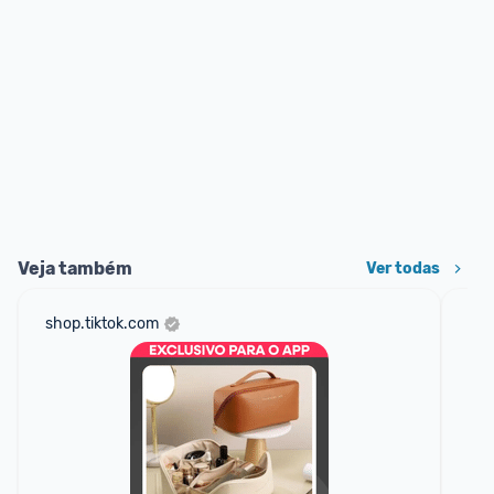
Veja também
Ver todas
shop.tiktok.com
net