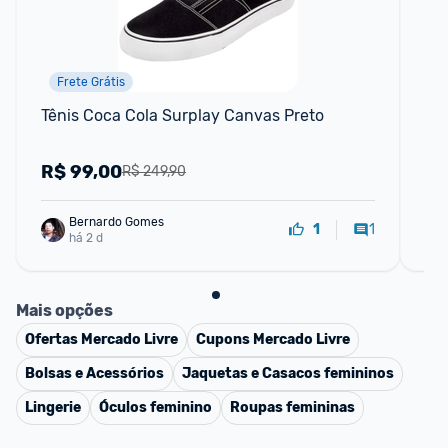
Frete Grátis
Tênis Coca Cola Surplay Canvas Preto
Te
R$
99,00
R
R$ 249,90
Bernardo Gomes
1
1
há 2 d
Mais opções
Ofertas
Mercado Livre
Cupons
Mercado Livre
Bolsas e Acessórios
Jaquetas e Casacos femininos
Lingerie
Óculos feminino
Roupas femininas