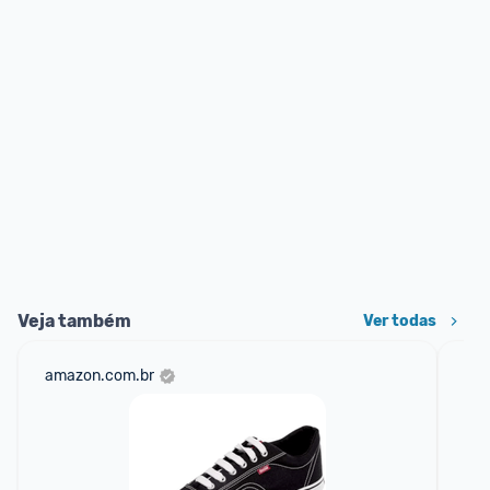
Veja também
Ver todas
amazon.com.br
net