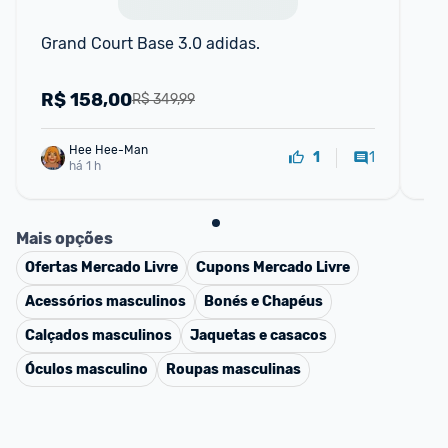
Grand Court Base 3.0 adidas.
Tê
Fe
R$
158,00
R
R$ 349,99
Hee Hee-Man
1
1
há 1 h
Mais opções
Ofertas
Mercado Livre
Cupons
Mercado Livre
Acessórios masculinos
Bonés e Chapéus
Calçados masculinos
Jaquetas e casacos
Óculos masculino
Roupas masculinas