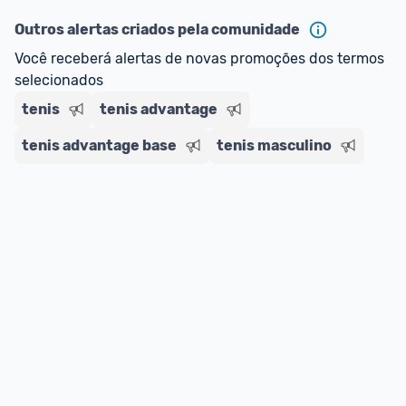
oferta do Promobit
, ou de um vendedor 
Oficial 
ou MercadoLíder Platinum.
Outros alertas criados pela comunidade
Você receberá alertas de novas promoções dos termos 
E lembre-se:
 você sempre pode contar ajuda da 
selecionados
comunidade para tirar dúvidas ou acionar os 
tenis
nossos Admins marcando 
tenis advantage
@admin
 em um 
comentário ou através do 
Fale com o Promobit.
tenis advantage base
tenis masculino