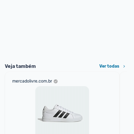
Veja também
Ver todas
mercadolivre.com.br
net