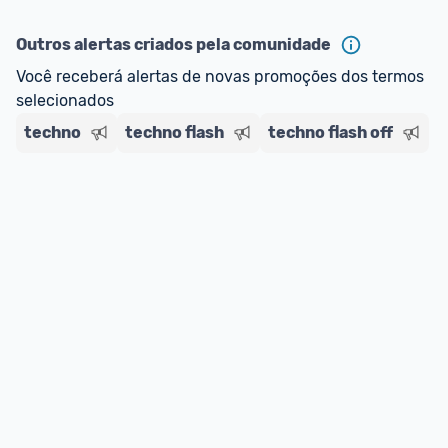
ou MercadoLíder Platinum.
Outros alertas criados pela comunidade
E lembre-se:
 você sempre pode contar ajuda da 
Você receberá alertas de novas promoções dos termos 
comunidade para tirar dúvidas ou acionar os 
selecionados
nossos Admins marcando 
@admin
 em um 
comentário ou através do 
Fale com o Promobit.
techno
techno flash
techno flash off