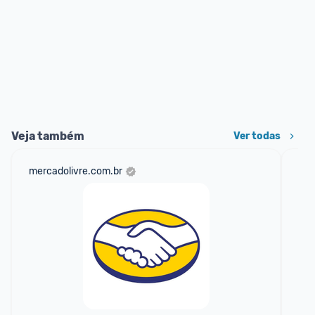
Veja também
Ver todas
mercadolivre.com.br
net