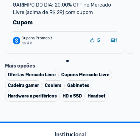
GARIMPO DO DIA: 20,00% OFF no Mercado 
Pr
Livre (acima de R$ 29) com cupom
de
4 
Cupom
R
Cupons Promobit
1
5
há 4 d
Mais opções
Ofertas
Mercado Livre
Cupons
Mercado Livre
Cadeira gamer
Coolers
Gabinetes
Hardware e periféricos
HD e SSD
Headset
Institucional