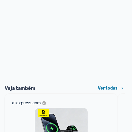
Veja também
Ver todas
aliexpress.com
sho