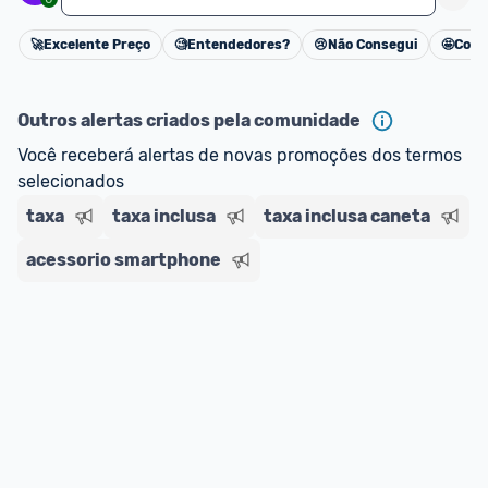
Federal que calcula o valor total do produto com 
impostos. 
🚀
Excelente Preço
🧐
Entendedores?
😢
Não Consegui
🤩
Cons
Cancelar
*Atualizado em Agosto/2024
Outros alertas criados pela comunidade
Você receberá alertas de novas promoções dos termos 
selecionados
taxa
taxa inclusa
taxa inclusa caneta
acessorio smartphone