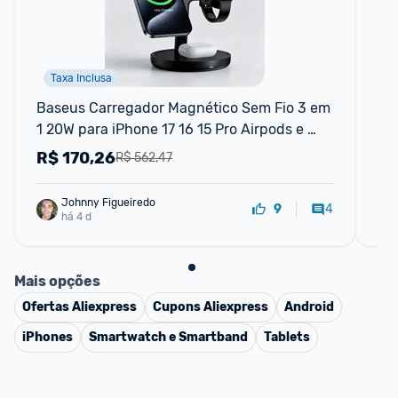
Taxa Inclusa
Baseus Carregador Magnético Sem Fio 3 em 
Tab
1 20W para iPhone 17 16 15 Pro Airpods e 
Lac
Apple Watch - Suporte
co
R$
170,26
R
R$ 562,47
Johnny Figueiredo
4
9
há 4 d
Mais opções
Ofertas
Aliexpress
Cupons
Aliexpress
Android
iPhones
Smartwatch e Smartband
Tablets