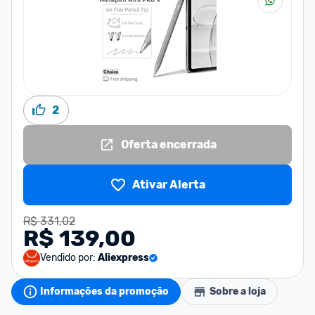
2
Oferta encerrada
Ativar Alerta
R$ 331,02
R$ 139,00
Vendido por:
Aliexpress
Informações da promoção
Sobre a loja