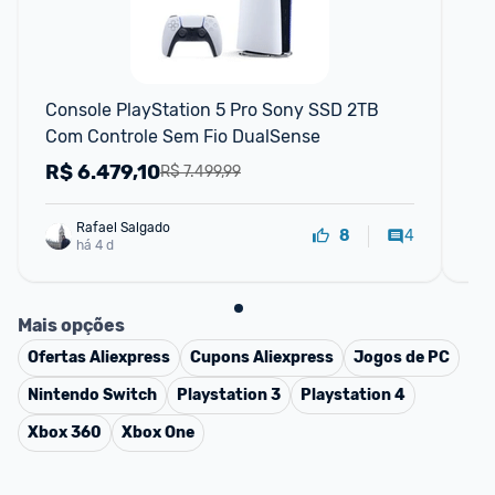
📱
Console PlayStation 5 Pro Sony SSD 2TB 
Ba
Com Controle Sem Fio DualSense
Ven
R$
6.479,10
R
R$ 7.499,99
Rafael Salgado
4
8
há 4 d
Mais opções
Ofertas
Aliexpress
Cupons
Aliexpress
Jogos de PC
Nintendo Switch
Playstation 3
Playstation 4
Xbox 360
Xbox One