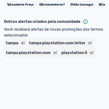
🚀
Excelente Preço
🧐
Entendedores?
😢
Não Consegui
🤩
Cons
Cancelar
*Atualizado em Agosto/2024
Outros alertas criados pela comunidade
Você receberá alertas de novas promoções dos termos 
selecionados
tampa
tampa playstation com leitor
tampa playstation com
playstation 5