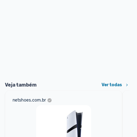
Veja também
Ver todas
netshoes.com.br
sho