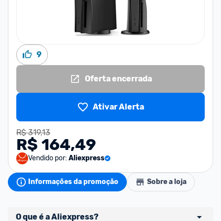
9
Oferta encerrada
Ativar Alerta
R$ 319,13
R$ 164,49
Vendido por:
Aliexpress
Informações da promoção
Sobre a loja
O que é a Aliexpress?