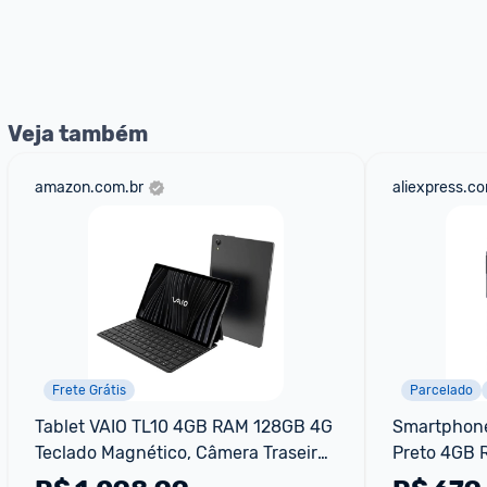
E lembre-se:
 você sempre pode contar ajuda da comunid
nossos Admins marcando 
@admin
 em um comentário ou
Veja também
amazon.com.br
aliexpress.c
Frete Grátis
Parcelado
Tablet VAIO TL10 4GB RAM 128GB 4G 
Smartphone
Teclado Magnético, Câmera Traseira 
Preto 4GB R
8MP, Bateria de 7000mAh, Tela 10.4” 
+ Selfie 8M