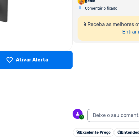
genio
Comentário fixado
📱Receba as melhores of
Entrar
Ativar Alerta
Deixe o seu coment
0
🚀
Excelente Preço
🧐
Entended