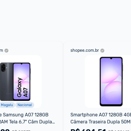
ade para tirar dúvidas ou acionar os 
 através do 
Fale com o Promobit.
om
shopee.com.br
Magalu
Nacional
 Samsung A07 128GB 
Smartphone A07 128GB 4G
AM Tela 6,7" Câm Dupla 
Câmera Traseira Dupla 50MP
P
Câmera Frontal 8MP Sams