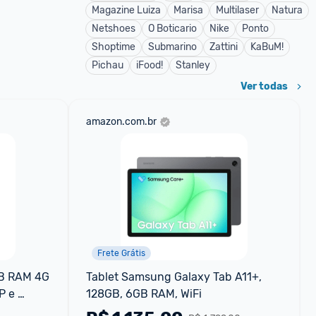
Magazine Luiza
Marisa
Multilaser
Natura
Netshoes
O Boticario
Nike
Ponto
Shoptime
Submarino
Zattini
KaBuM!
Pichau
iFood!
Stanley
Ver todas
amazon.com.br
Frete Grátis
B RAM 4G 
Tablet Samsung Galaxy Tab A11+, 
 e 
128GB, 6GB RAM, WiFi
ung