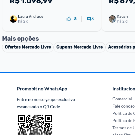
R$
1.098,99
R$
679
2K Wifi Dual Band - Preto
Laura Andrade
Kauan
3
3
há 2 d
há 2 d
Mais opções
Ofertas
Mercado Livre
Cupons
Mercado Livre
Acessórios 
Promobit no WhatsApp
Institucion
Comercial
Entre no nosso grupo exclusivo 
Fale conosc
escaneando o QR Code
Política de
Política de 
Termos de 
Mapa Site