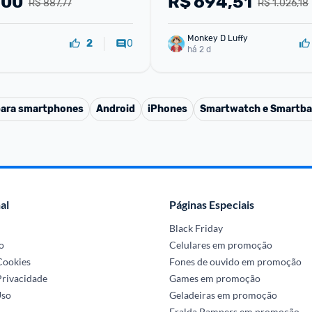
,00
R$
694,51
R$ 887,77
R$ 1.026,18
Monkey D Luffy
0
2
há 2 d
para smartphones
Android
iPhones
Smartwatch e Smartb
al
Páginas Especiais
Black Friday
o
Celulares em promoção
 Cookies
Fones de ouvido em promoção
Privacidade
Games em promoção
Uso
Geladeiras em promoção
Fralda Pampers em promoção