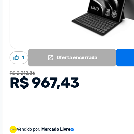
1
Oferta encerrada
R$ 2.212,86
R$ 967,43
Vendido por:
Mercado Livre