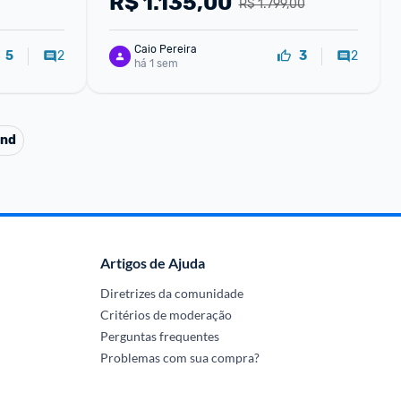
R$
1.135,00
R$ 1.799,00
Caio Pereira
2
2
5
3
há 1 sem
and
Artigos de Ajuda
Diretrizes da comunidade
Critérios de moderação
Perguntas frequentes
Problemas com sua compra?