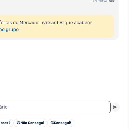
um mês atrás
ertas do Mercado Livre antes que acabem!

 no grupo
ário
ores?
😢
Não Consegui
🤩
Consegui!
Cancelar