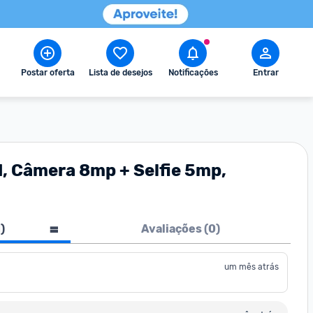
Postar oferta
Lista de desejos
Notificações
Entrar
d, Câmera 8mp + Selfie 5mp,
1
)
Avaliações (
0
)
um mês atrás