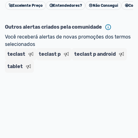
impostos. 
🚀
Excelente Preço
🧐
Entendedores?
😢
Não Consegui
🤩
Cons
Cancelar
*Atualizado em Agosto/2024
Outros alertas criados pela comunidade
Você receberá alertas de novas promoções dos termos 
selecionados
teclast
teclast p
teclast p android
tablet