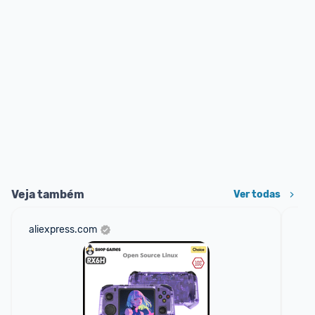
Veja também
Ver todas
aliexpress.com
sho