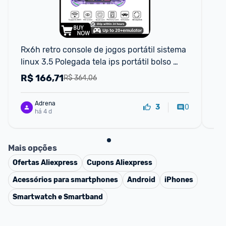
Rx6h retro console de jogos portátil sistema 
Tab
linux 3.5 Polegada tela ips portátil bolso 
90
player vídeo 64gb 128gb jogos
R$
166,71
R
R$ 364,06
Adrena
0
3
há 4 d
Mais opções
Ofertas
Aliexpress
Cupons
Aliexpress
Acessórios para smartphones
Android
iPhones
Smartwatch e Smartband