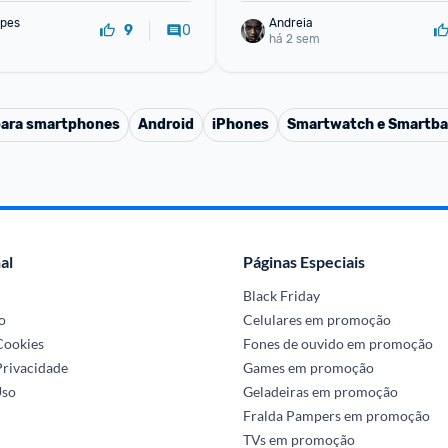
pes
Andreia
0
9
há 2 sem
para smartphones
Android
iPhones
Smartwatch e Smartb
al
Páginas Especiais
Black Friday
o
Celulares em promoção
 Cookies
Fones de ouvido em promoção
Privacidade
Games em promoção
Uso
Geladeiras em promoção
Fralda Pampers em promoção
TVs em promoção