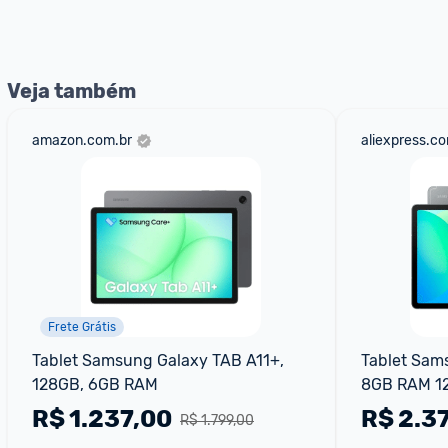
nossos Admins marcando 
@admin
 em um comentário ou
Veja também
amazon.com.br
aliexpress.c
Frete Grátis
Tablet Samsung Galaxy TAB A11+, 
Tablet Sams
128GB, 6GB RAM
8GB RAM 1
R$
1.237,00
R$
2.3
R$ 1.799,00