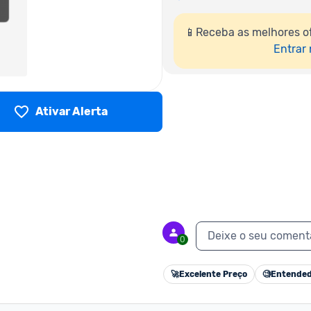
📱Receba as melhores of
Entrar
Ativar Alerta
Deixe o seu coment
0
🚀
Excelente Preço
🧐
Entended