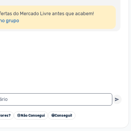
ertas do Mercado Livre antes que acabem!

 no grupo
ário
ores?
😢
Não Consegui
🤩
Consegui!
Cancelar