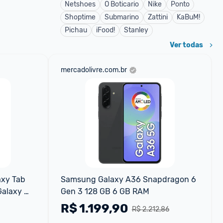
Netshoes
O Boticario
Nike
Ponto
Shoptime
Submarino
Zattini
KaBuM!
Pichau
iFood!
Stanley
Ver todas
mercadolivre.com.br
xy Tab 
Samsung Galaxy A36 Snapdragon 6 
alaxy 
Gen 3 128 GB 6 GB RAM
R$
1.199,90
R$ 2.212,86