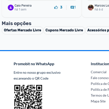
Caio Pereira
Marcos Lo
1
3
há 1 sem
há 6 d
Mais opções
Ofertas
Mercado Livre
Cupons
Mercado Livre
Acessórios 
Promobit no WhatsApp
Institucion
Comercial
Entre no nosso grupo exclusivo 
Fale conosc
escaneando o QR Code
Política de
Política de 
Termos de 
Mapa Site