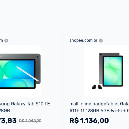
 através do 
Fale com o Promobit.
om
shopee.com.br
ung Galaxy Tab S10 FE 
mall inline badgeTablet Gala
28GB
A11+ 11 128GB 6GB Wi-Fi + G
Buds Core Bluetooth e ANC 
73,83
R$
1.136,00
R$ 4.948,90
Samsung