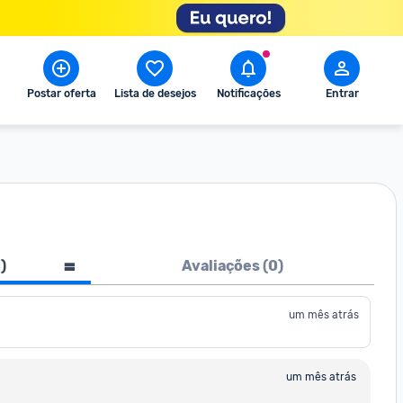
Postar oferta
Lista de desejos
Notificações
Entrar
1
)
Avaliações (
0
)
um mês atrás
um mês atrás