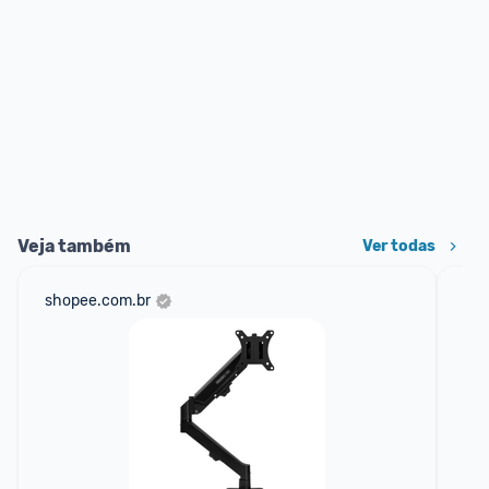
Veja também
Ver todas
shopee.com.br
mer