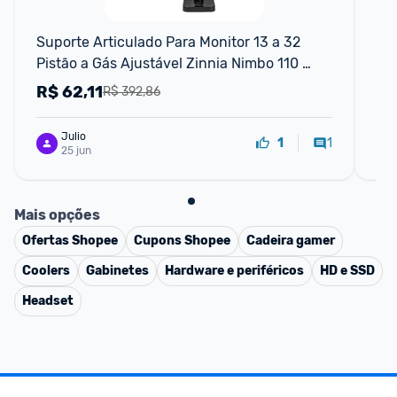
Suporte Articulado Para Monitor 13 a 32 
Sup
Pistão a Gás Ajustável Zinnia Nimbo 110 
Pis
Preto
Pr
R$
62,11
R
R$ 392,86
Julio
1
1
25 jun
Mais opções
Ofertas
Shopee
Cupons
Shopee
Cadeira gamer
Coolers
Gabinetes
Hardware e periféricos
HD e SSD
Headset