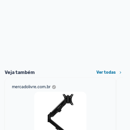
Veja também
Ver todas
mercadolivre.com.br
sho