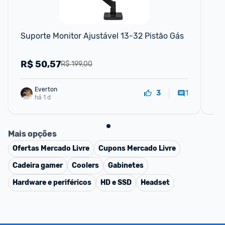
Suporte Monitor Ajustável 13-32 Pistão Gás
Sup
13
R$
50,57
R
R$ 199,00
Everton
1
3
há 1 d
Mais opções
Ofertas
Mercado Livre
Cupons
Mercado Livre
Cadeira gamer
Coolers
Gabinetes
Hardware e periféricos
HD e SSD
Headset