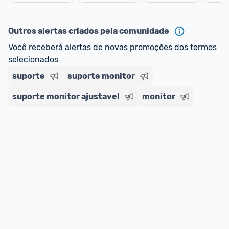
oferta do Promobit
, ou de um vendedor 
Oficial 
Cancelar
ou MercadoLíder Platinum.
Outros alertas criados pela comunidade
E lembre-se:
 você sempre pode contar ajuda da 
Você receberá alertas de novas promoções dos termos 
comunidade para tirar dúvidas ou acionar os 
selecionados
nossos Admins marcando 
@admin
 em um 
comentário ou através do 
Fale com o Promobit.
suporte
suporte monitor
suporte monitor ajustavel
monitor