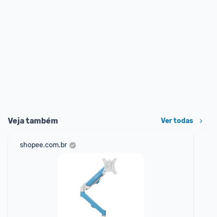
Veja também
Ver todas
shopee.com.br
mer