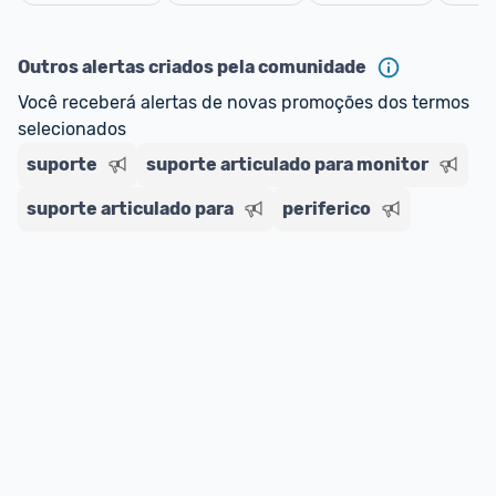
oferta do Promobit
, ou de um vendedor 
Oficial 
Cancelar
ou MercadoLíder Platinum.
Outros alertas criados pela comunidade
E lembre-se:
 você sempre pode contar ajuda da 
Você receberá alertas de novas promoções dos termos 
comunidade para tirar dúvidas ou acionar os 
selecionados
nossos Admins marcando 
@admin
 em um 
comentário ou através do 
Fale com o Promobit.
suporte
suporte articulado para monitor
suporte articulado para
periferico