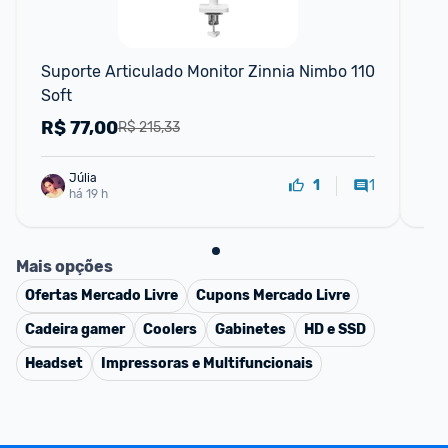
Suporte Articulado Monitor Zinnia Nimbo 110 
Sup
Soft
Pis
Pr
R$
77,00
R
R$ 215,33
Júlia
1
1
há 19 h
Mais opções
Ofertas
Mercado Livre
Cupons
Mercado Livre
Cadeira gamer
Coolers
Gabinetes
HD e SSD
Headset
Impressoras e Multifuncionais