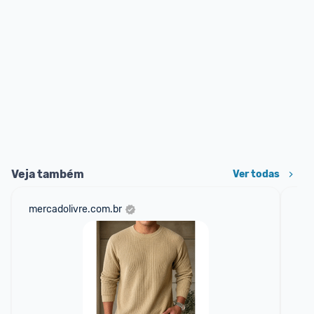
Veja também
Ver todas
mercadolivre.com.br
sho