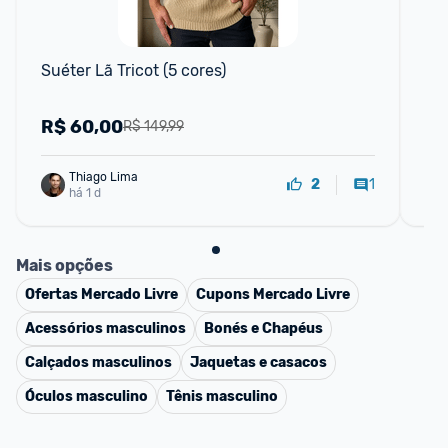
F
Suéter Lã Tricot (5 cores)
Blu
Ma
R$
60,00
R
R$ 149,99
Thiago Lima
1
2
há 1 d
Mais opções
Ofertas
Mercado Livre
Cupons
Mercado Livre
Acessórios masculinos
Bonés e Chapéus
Calçados masculinos
Jaquetas e casacos
Óculos masculino
Tênis masculino