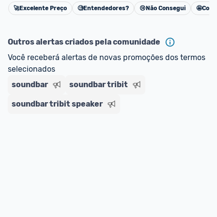
impostos. 
🚀
Excelente Preço
🧐
Entendedores?
😢
Não Consegui
🤩
Cons
Cancelar
*Atualizado em Agosto/2024
Outros alertas criados pela comunidade
Você receberá alertas de novas promoções dos termos 
selecionados
soundbar
soundbar tribit
soundbar tribit speaker