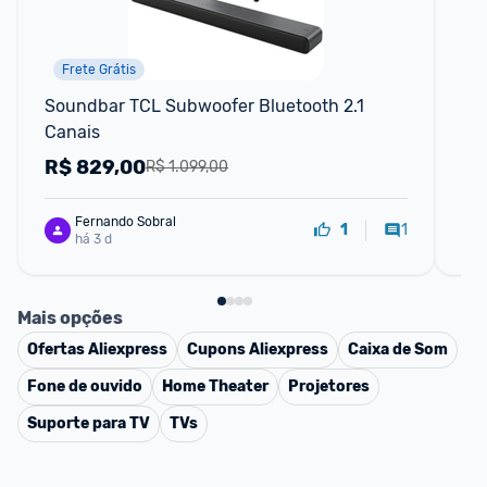
Frete Grátis
Soundbar TCL Subwoofer Bluetooth 2.1 
So
Canais
Ca
R$
829,00
R
R$ 1.099,00
Fernando Sobral
1
1
há 3 d
Mais opções
Ofertas
Aliexpress
Cupons
Aliexpress
Caixa de Som
Fone de ouvido
Home Theater
Projetores
Suporte para TV
TVs