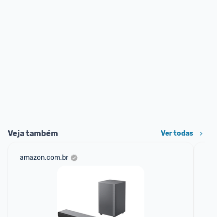
Veja também
Ver todas
amazon.com.br
sho