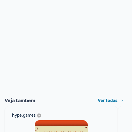
Veja também
Ver todas
hype.games
sho