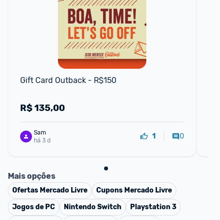
Gift Card Outback - R$150
Co
R$
135,00
R
Sam
0
1
há 3 d
Mais opções
Ofertas
Mercado Livre
Cupons
Mercado Livre
Jogos de PC
Nintendo Switch
Playstation 3