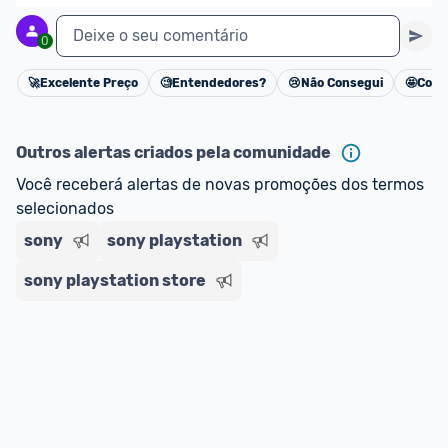
ou MercadoLíder Platinum.
Deixe o seu comentário
0
E lembre-se:
 você sempre pode contar ajuda da 
comunidade para tirar dúvidas ou acionar os 
🚀
Excelente Preço
🧐
Entendedores?
😢
Não Consegui
🤩
Cons
Cancelar
nossos Admins marcando 
@admin
 em um 
comentário ou através do 
Fale com o Promobit.
Outros alertas criados pela comunidade
Você receberá alertas de novas promoções dos termos 
selecionados
sony
sony playstation
sony playstation store