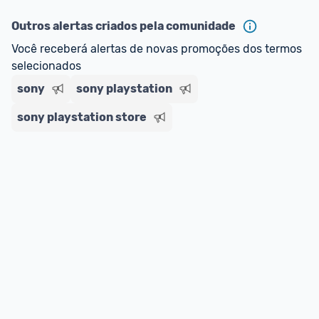
ou MercadoLíder Platinum.
Outros alertas criados pela comunidade
E lembre-se:
 você sempre pode contar ajuda da 
Você receberá alertas de novas promoções dos termos 
comunidade para tirar dúvidas ou acionar os 
selecionados
nossos Admins marcando 
@admin
 em um 
sony
sony playstation
comentário ou através do 
Fale com o Promobit.
sony playstation store