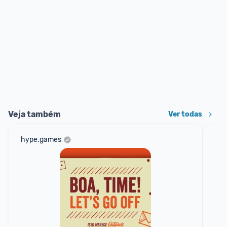
Veja também
Ver todas
hype.games
ali