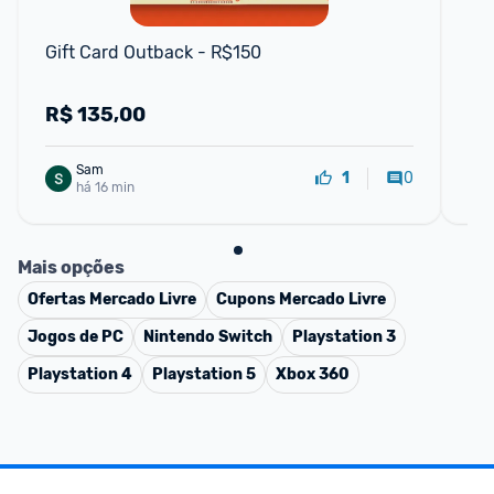
Gift Card Outback - R$150
Pla
Co
R$
135,00
R
Sam
0
1
há 16 min
Mais opções
Ofertas
Mercado Livre
Cupons
Mercado Livre
Jogos de PC
Nintendo Switch
Playstation 3
Playstation 4
Playstation 5
Xbox 360