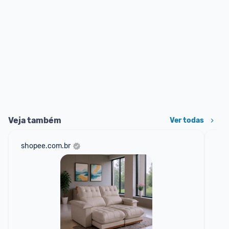
Veja também
Ver todas
shopee.com.br
mer