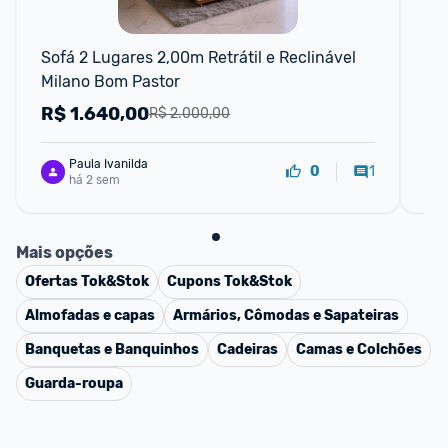
Sofá 2 Lugares 2,00m Retrátil e Reclinável 
Kit
Milano Bom Pastor
Dec
R$
1.640,00
R
R$ 2.000,00
Paula Ivanilda
1
0
há 2 sem
Mais opções
Ofertas
Tok&Stok
Cupons
Tok&Stok
Almofadas e capas
Armários, Cômodas e Sapateiras
Banquetas e Banquinhos
Cadeiras
Camas e Colchões
Guarda-roupa