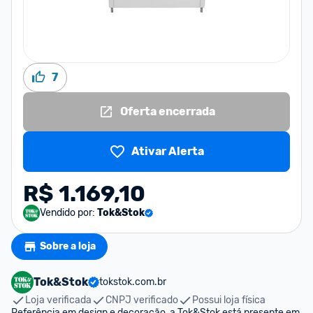
7
Oferta encerrada
Ativar Alerta
R$ 1.169,10
Vendido por:
Tok&Stok
Sobre a loja
Tok&Stok
tokstok.com.br
Loja verificada
CNPJ verificado
Possui loja física
Referência em design e decoração, a Tok&Stok está presente em 