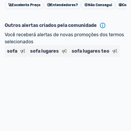
🚀
Excelente Preço
🧐
Entendedores?
😢
Não Consegui
🤩
Cons
Cancelar
Outros alertas criados pela comunidade
Você receberá alertas de novas promoções dos termos 
selecionados
sofa
sofa lugares
sofa lugares teo