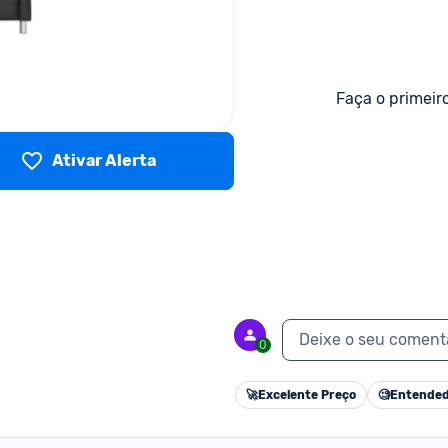
Faça o primeir
Ativar Alerta
Deixe o seu coment
0
🚀
Excelente Preço
🧐
Entended