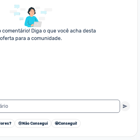
o comentário! Diga o que você acha desta 
oferta para a comunidade.
ário
ores?
😢
Não Consegui
🤩
Consegui!
Cancelar