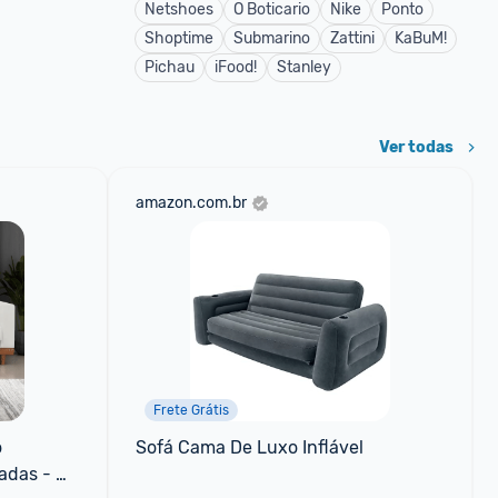
Netshoes
O Boticario
Nike
Ponto
Shoptime
Submarino
Zattini
KaBuM!
Pichau
iFood!
Stanley
Ver todas
amazon.com.br
Frete Grátis
 
Sofá Cama De Luxo Inflável
das - 