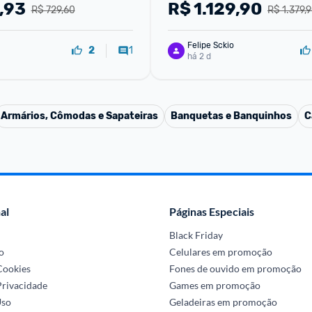
Bege
,93
R$
1.129,90
R$ 729,60
R$ 1.379,
Felipe Sckio
1
2
há 2 d
Armários, Cômodas e Sapateiras
Banquetas e Banquinhos
C
al
Páginas Especiais
Black Friday
o
Celulares em promoção
 Cookies
Fones de ouvido em promoção
Privacidade
Games em promoção
Uso
Geladeiras em promoção