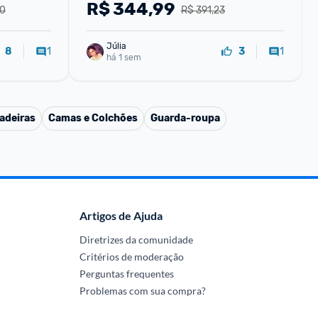
R$
344,99
90
R$ 391,23
Júlia
1
1
8
3
há 1 sem
adeiras
Camas e Colchões
Guarda-roupa
Artigos de Ajuda
Diretrizes da comunidade
Critérios de moderação
Perguntas frequentes
Problemas com sua compra?