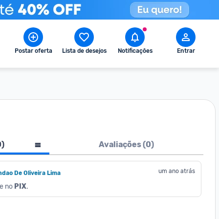
Postar oferta
Lista de desejos
Notificações
Entrar
0
)
Avaliações (
0
)
um ano atrás
dao De Oliveira Lima
e no 
PIX
.