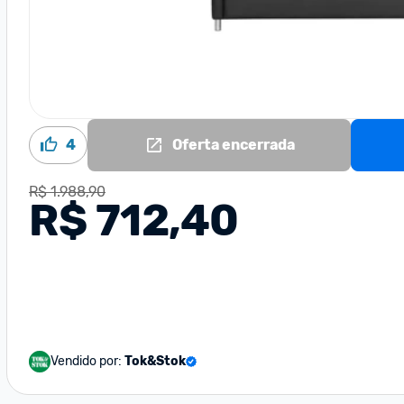
4
Oferta encerrada
R$ 1.988,90
R$ 712,40
Vendido por:
Tok&Stok