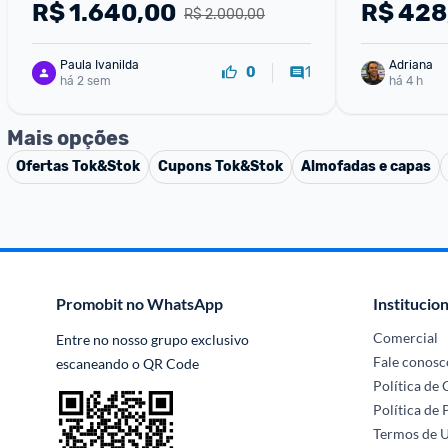
R$
1.640,00
R$
428
R$ 2.000,00
Paula Ivanilda
Adriana
1
0
há 2 sem
há 4 h
Mais opções
Ofertas
Tok&Stok
Cupons
Tok&Stok
Almofadas e capas
Promobit no WhatsApp
Institucion
Comercial
Entre no nosso grupo exclusivo 
Fale conosc
escaneando o QR Code
Política de
Política de 
Termos de 