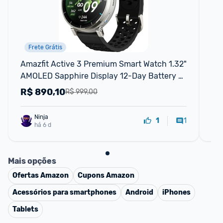
Frete Grátis
Amazfit Active 3 Premium Smart Watch 1.32" 
3 P
AMOLED Sapphire Display 12-Day Battery 
Ap
4GB 5 ATM Black
R$
890,10
R
R$ 999,00
Ninja 
1
1
há 6 d
Mais opções
Ofertas
Amazon
Cupons
Amazon
Acessórios para smartphones
Android
iPhones
Tablets