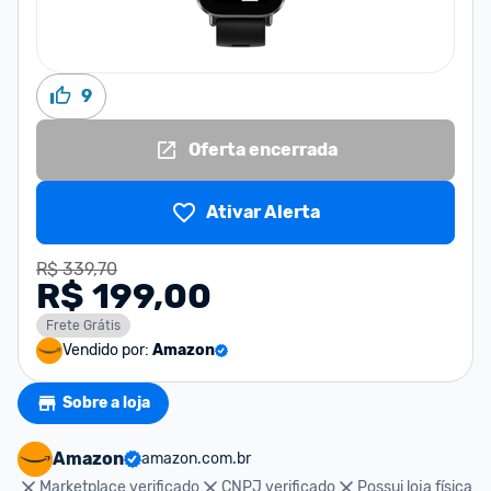
9
Oferta encerrada
Ativar Alerta
R$ 339,70
R$ 199,00
Frete Grátis
Vendido por:
Amazon
Sobre a loja
Amazon
amazon.com.br
Marketplace verificado
CNPJ verificado
Possui loja física