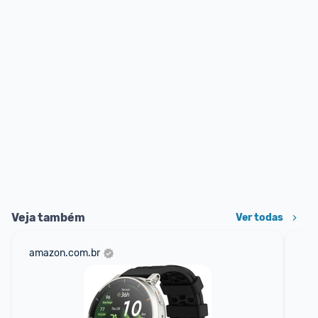
Veja também
Ver todas
amazon.com.br
ali