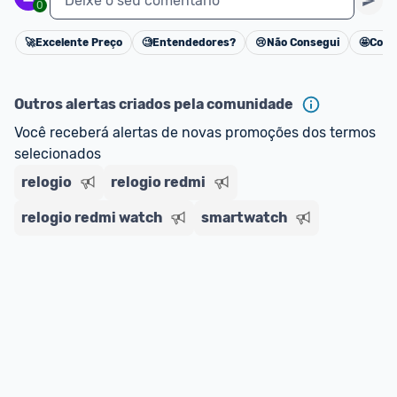
Deixe o seu comentário
0
🚀
Excelente Preço
🧐
Entendedores?
😢
Não Consegui
🤩
Cons
Cancelar
Outros alertas criados pela comunidade
Você receberá alertas de novas promoções dos termos 
selecionados
relogio
relogio redmi
relogio redmi watch
smartwatch