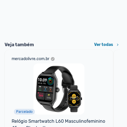
Veja também
Ver todas
mercadolivre.com.br
am
Parcelado
F
Relógio Smartwatch L60 Masculinofeminino 
Sm