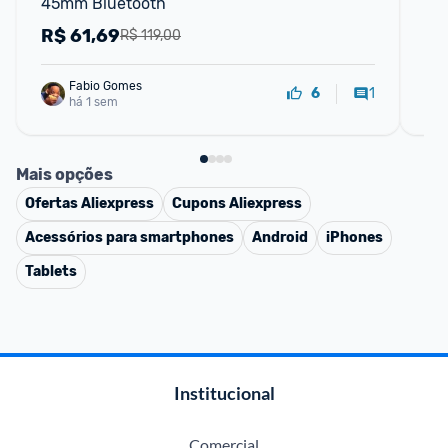
45mm Bluetooth
1.6
R$
61,69
R
R$ 119,00
Fabio Gomes
1
6
há 1 sem
Mais opções
Ofertas
Aliexpress
Cupons
Aliexpress
Acessórios para smartphones
Android
iPhones
Tablets
Institucional
Comercial