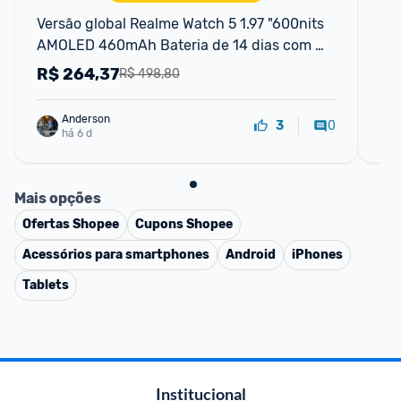
Versão global Realme Watch 5 1.97 "600nits 
Ama
AMOLED 460mAh Bateria de 14 dias com 
GP
mais de 300 temas Suporte GPS GNSS IP68
cai
R$
264,37
R
R$ 498,80
Anderson
0
3
há 6 d
Mais opções
Ofertas
Shopee
Cupons
Shopee
Acessórios para smartphones
Android
iPhones
Tablets
Institucional