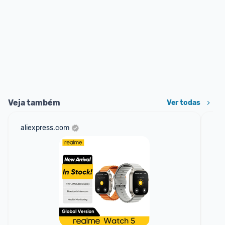
Veja também
Ver todas
aliexpress.com
am
F