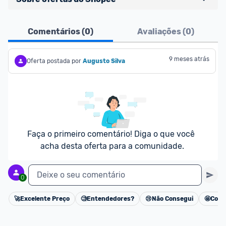
Ofertas do Shopee agora são aceitas no Promobit!
Comentários (
0
)
Avaliações (
0
)
Para maior segurança da comunidade, somente 
são aceitas ofertas de 
Lojas Oficiais
, ou seja, 
9 meses atrás
Oferta postada por
Augusto Silva
vendedores que representam empresas validadas 
pelo Shopee.
As promoções são verificadas normalmente e os 
preços devem estar na média ou abaixo da média 
dos últimos 3 meses, assim como promoções de 
Faça o primeiro comentário! Diga o que você 
outras lojas.
acha desta oferta para a comunidade.
Deixe o seu comentário
0
🚀
Excelente Preço
🧐
Entendedores?
😢
Não Consegui
🤩
Cons
Cancelar