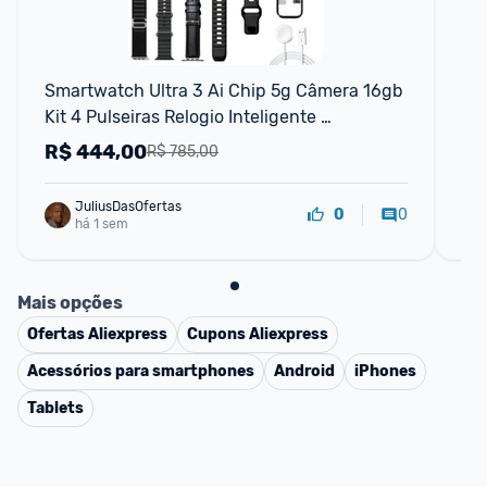
Smartwatch Ultra 3 Ai Chip 5g Câmera 16gb 
Sm
Kit 4 Pulseiras Relogio Inteligente 
In
Lançamento
R$
444,00
R
R$ 785,00
JuliusDasOfertas
0
0
há 1 sem
Mais opções
Ofertas
Aliexpress
Cupons
Aliexpress
Acessórios para smartphones
Android
iPhones
Tablets