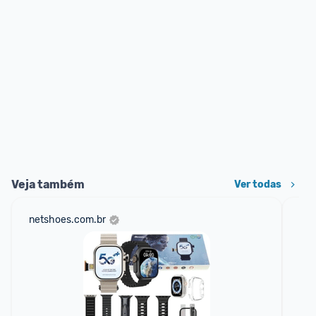
Veja também
Ver todas
netshoes.com.br
mer