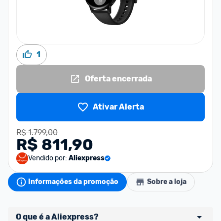
1
Oferta encerrada
Ativar Alerta
R$ 1.799,00
R$ 811,90
Vendido por:
Aliexpress
Informações da promoção
Sobre a loja
O que é a Aliexpress?