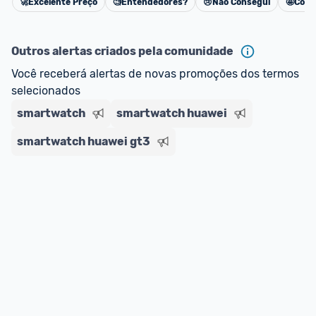
🚀
Excelente Preço
🧐
Entendedores?
😢
Não Consegui
🤩
Cons
Cancelar
*Atualizado em Agosto/2024
Outros alertas criados pela comunidade
Você receberá alertas de novas promoções dos termos 
selecionados
smartwatch
smartwatch huawei
smartwatch huawei gt3