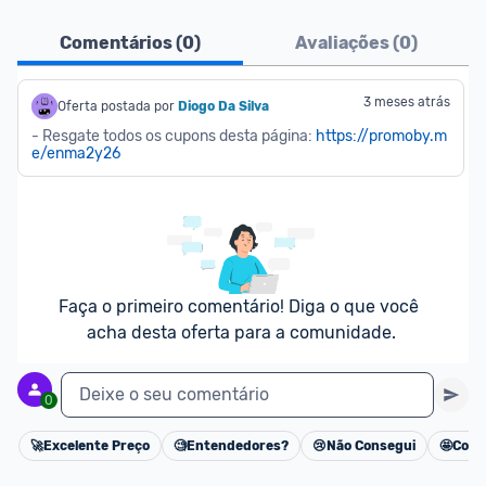
Ofertas do Shopee agora são aceitas no Promobit!
Comentários (
0
)
Avaliações (
0
)
Para maior segurança da comunidade, somente 
são aceitas ofertas de 
Lojas Oficiais
, ou seja, 
3 meses atrás
Oferta postada por
Diogo Da Silva
vendedores que representam empresas validadas 
- Resgate todos os cupons desta página: 
https://promoby.m
e/enma2y26
pelo Shopee.
As promoções são verificadas normalmente e os 
preços devem estar na média ou abaixo da média 
dos últimos 3 meses, assim como promoções de 
outras lojas.
Faça o primeiro comentário! Diga o que você 
acha desta oferta para a comunidade.
Deixe o seu comentário
0
🚀
Excelente Preço
🧐
Entendedores?
😢
Não Consegui
🤩
Cons
Cancelar