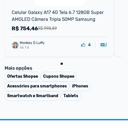
F
Celular Galaxy A17 4G Tela 6.7 128GB Super 
Ce
AMOLED Câmera Tripla 50MP Samsung
12
20
R$
754,46
R
R$ 998,89
Monkey D Luffy
2
4
há 1 d
Mais opções
Ofertas
Shopee
Cupons
Shopee
Acessórios para smartphones
iPhones
Smartwatch e Smartband
Tablets