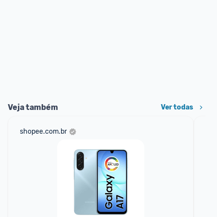
Veja também
Ver todas
shopee.com.br
am