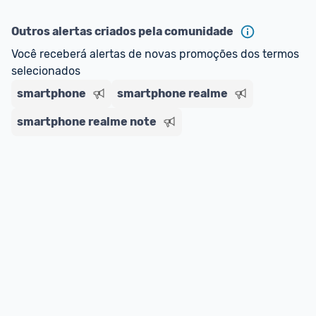
ou MercadoLíder Platinum.
Outros alertas criados pela comunidade
E lembre-se:
 você sempre pode contar ajuda da 
Você receberá alertas de novas promoções dos termos 
comunidade para tirar dúvidas ou acionar os 
selecionados
nossos Admins marcando 
@admin
 em um 
comentário ou através do 
Fale com o Promobit.
smartphone
smartphone realme
smartphone realme note