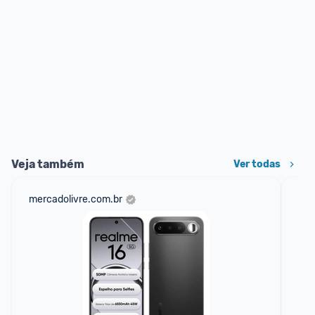
Veja também
Ver todas
mercadolivre.com.br
am