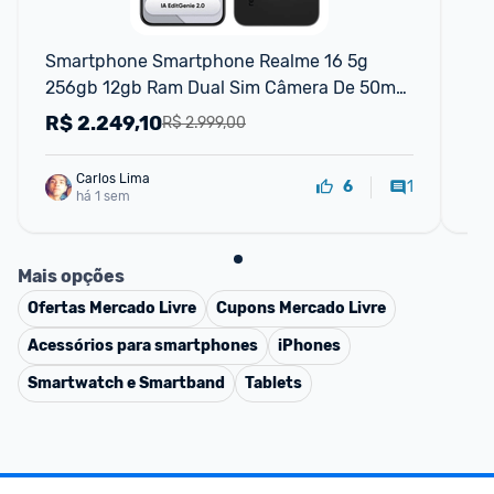
F
Smartphone Smartphone Realme 16 5g 
Sm
256gb 12gb Ram Dual Sim Câmera De 50mp 
Gr
Lumacolor Image Espelho Para Selfies 
R$
2.249,10
R
R$ 2.999,00
Bateria 6550mah Impermeável Ip69 Pro
Carlos Lima
1
6
há 1 sem
Mais opções
Ofertas
Mercado Livre
Cupons
Mercado Livre
Acessórios para smartphones
iPhones
Smartwatch e Smartband
Tablets