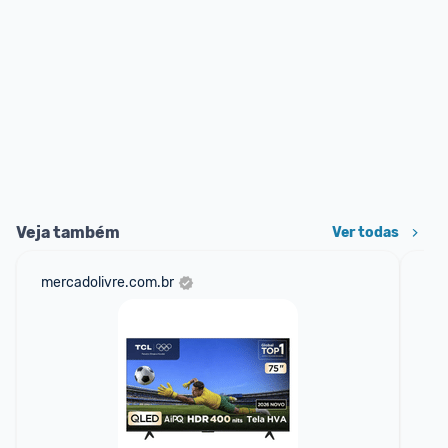
Veja também
Ver todas
mercadolivre.com.br
am