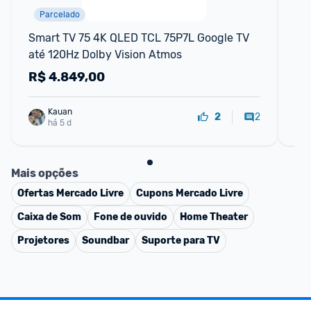
Parcelado
F
Smart TV 75 4K QLED TCL 75P7L Google TV 
Hi
até 120Hz Dolby Vision Atmos
50
HD
R$
4.849,00
R
Ga
Kauan
2
2
há 5 d
Mais opções
Ofertas
Mercado Livre
Cupons
Mercado Livre
Caixa de Som
Fone de ouvido
Home Theater
Projetores
Soundbar
Suporte para TV