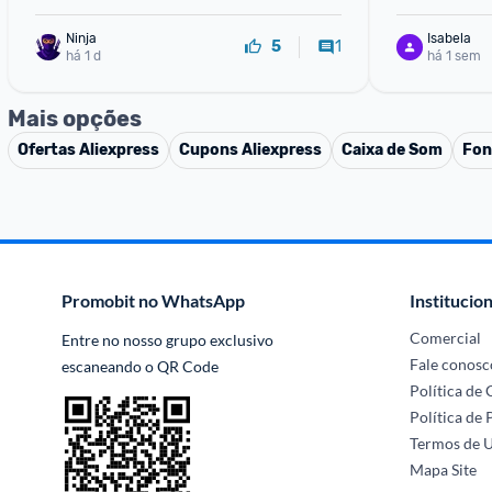
Ninja 
Isabela
1
5
há 1 d
há 1 sem
Mais opções
Ofertas
Aliexpress
Cupons
Aliexpress
Caixa de Som
Fon
Promobit no WhatsApp
Institucion
Comercial
Entre no nosso grupo exclusivo 
Fale conosc
escaneando o QR Code
Política de
Política de 
Termos de 
Mapa Site