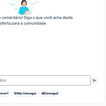
o comentário! Diga o que você acha desta 
oferta para a comunidade.
ário
ores?
😢
Não Consegui
🤩
Consegui!
Cancelar