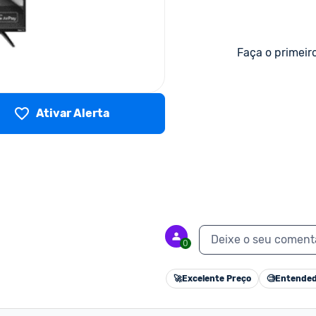
Faça o primeir
Ativar Alerta
Deixe o seu coment
0
🚀
Excelente Preço
🧐
Entended