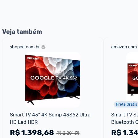
*Atualizado em Agosto/2024
Veja também
shopee.com.br
amazon.com.
Frete Grátis
Smart TV 43" 4K Semp 43S62 Ultra 
Smart TV S
HD Led HDR
Bluetooth 
R$
1.398,68
R$
1.3
R$ 2.201,35