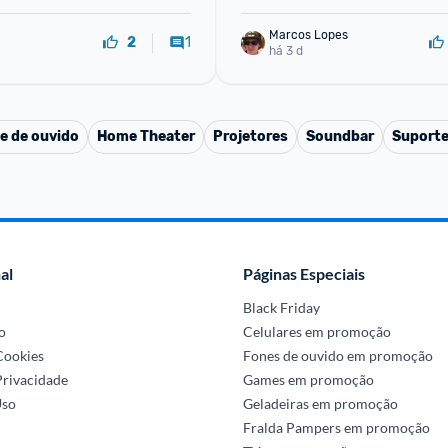
Marcos Lopes
1
2
há 3 d
e de ouvido
Home Theater
Projetores
Soundbar
Suporte
al
Páginas Especiais
Black Friday
o
Celulares em promoção
 Cookies
Fones de ouvido em promoção
Privacidade
Games em promoção
Uso
Geladeiras em promoção
Fralda Pampers em promoção