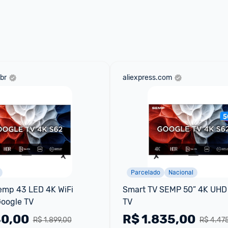
br
aliexpress.com
Parcelado
Nacional
emp 43 LED 4K WiFi 
Smart TV SEMP 50” 4K UHD 
Google TV
TV
40,00
R$
1.835,00
R$ 1.899,00
R$ 4.47