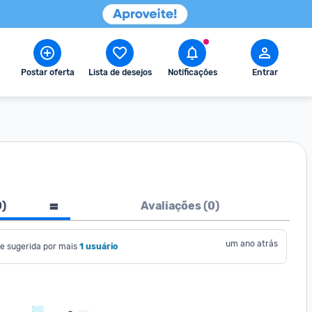
Postar oferta
Lista de desejos
Notificações
Entrar
0
)
Avaliações (
0
)
um ano atrás
e sugerida por mais
1 usuário