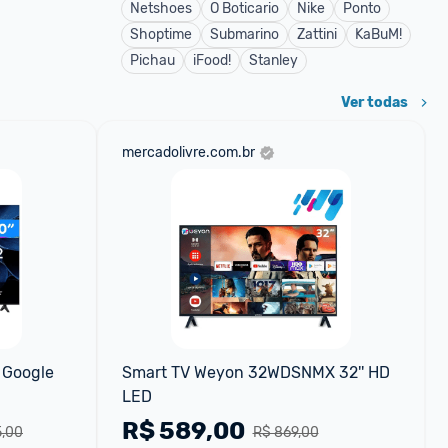
Netshoes
O Boticario
Nike
Ponto
Shoptime
Submarino
Zattini
KaBuM!
Pichau
iFood!
Stanley
Ver todas
mercadolivre.com.br
Google 
Smart TV Weyon 32WDSNMX 32'' HD 
LED
R$
589,00
5,00
R$ 869,00