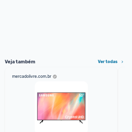
Veja também
Ver todas
mercadolivre.com.br
sho