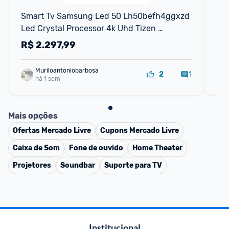
Smart Tv Samsung Led 50 Lh50befh4ggxzd 
Sm
Led Crystal Processor 4k Uhd Tizen 
Ti
110v220v
R$
2.297,99
R
Muriloantoniobarbosa
1
2
há 1 sem
Mais opções
Ofertas
Mercado Livre
Cupons
Mercado Livre
Caixa de Som
Fone de ouvido
Home Theater
Projetores
Soundbar
Suporte para TV
Institucional