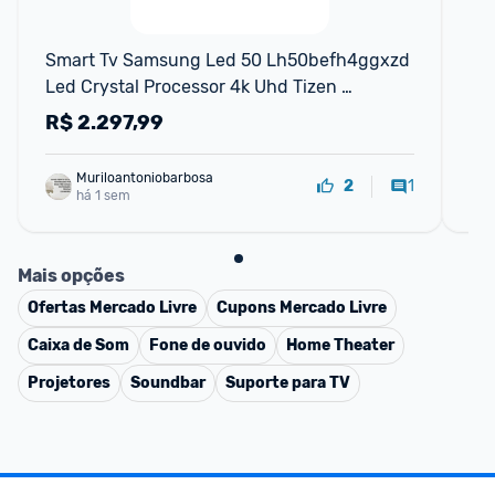
Smart Tv Samsung Led 50 Lh50befh4ggxzd 
Sm
Led Crystal Processor 4k Uhd Tizen 
Ti
110v220v
R$
2.297,99
R
Muriloantoniobarbosa
1
2
há 1 sem
Mais opções
Ofertas
Mercado Livre
Cupons
Mercado Livre
Caixa de Som
Fone de ouvido
Home Theater
Projetores
Soundbar
Suporte para TV