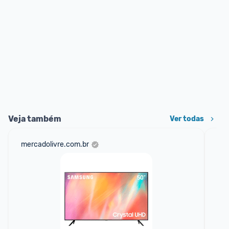
Veja também
Ver todas
mercadolivre.com.br
sho