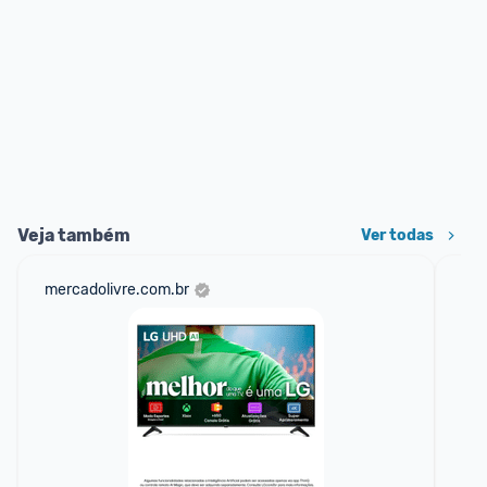
Veja também
Ver todas
mercadolivre.com.br
am