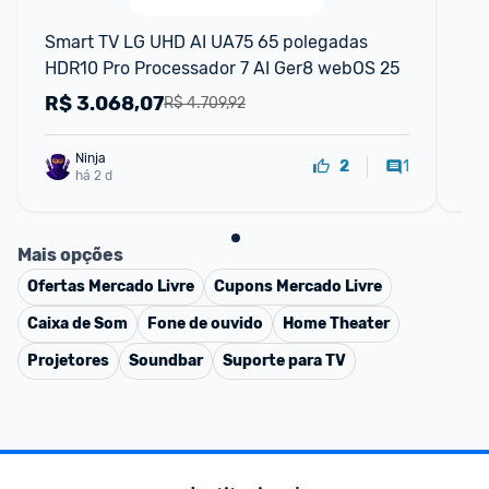
F
Smart TV LG UHD AI UA75 65 polegadas 
Sm
HDR10 Pro Processador 7 AI Ger8 webOS 25
HD
25
R$
3.068,07
R
R$ 4.709,92
Ninja 
1
2
há 2 d
Mais opções
Ofertas
Mercado Livre
Cupons
Mercado Livre
Caixa de Som
Fone de ouvido
Home Theater
Projetores
Soundbar
Suporte para TV