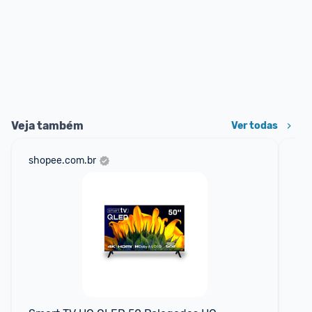
Veja também
Ver todas
shopee.com.br
am
F