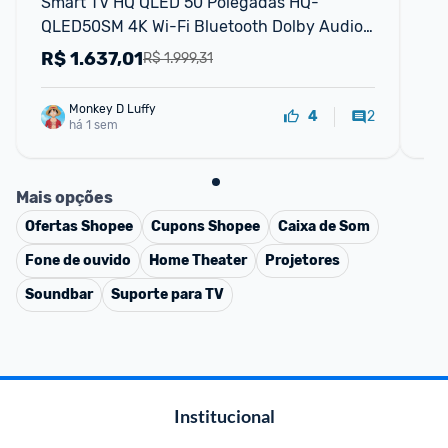
Smart TV HQ QLED 50 Polegadas HQ-
Hi
QLED50SM 4K Wi-Fi Bluetooth Dolby Audio 
50
Apps Netflix YouTube e Prime Video 3 HDMI
R$
1.637,01
R
R$ 1.999,31
Monkey D Luffy
2
4
há 1 sem
Mais opções
Ofertas
Shopee
Cupons
Shopee
Caixa de Som
Fone de ouvido
Home Theater
Projetores
Soundbar
Suporte para TV
Institucional