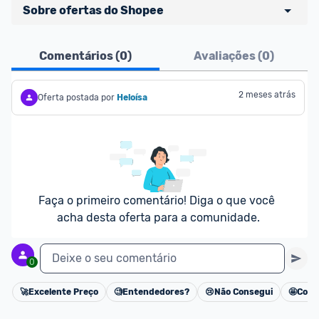
Sobre ofertas do Shopee
Ofertas do Shopee agora são aceitas no Promobit!
Comentários (
0
)
Avaliações (
0
)
Para maior segurança da comunidade, somente 
são aceitas ofertas de 
Lojas Oficiais
, ou seja, 
2 meses atrás
Oferta postada por
Heloísa
vendedores que representam empresas validadas 
pelo Shopee.
As promoções são verificadas normalmente e os 
preços devem estar na média ou abaixo da média 
dos últimos 3 meses, assim como promoções de 
Faça o primeiro comentário! Diga o que você 
outras lojas.
acha desta oferta para a comunidade.
Deixe o seu comentário
0
🚀
Excelente Preço
🧐
Entendedores?
😢
Não Consegui
🤩
Cons
Cancelar