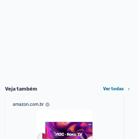
Veja também
Ver todas
amazon.com.br
sho