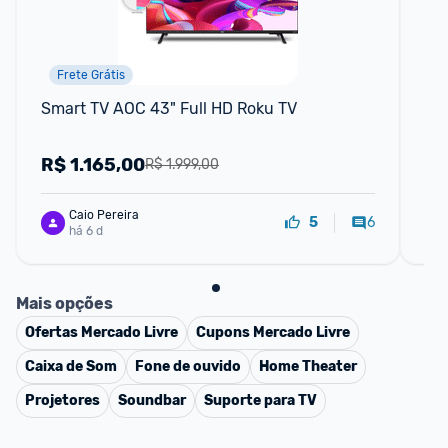
Frete Grátis
Smart TV AOC 43" Full HD Roku TV
Sma
43
R$
1.165,00
R
R$ 1.999,00
Caio Pereira
6
5
há 6 d
Mais opções
Ofertas
Mercado Livre
Cupons
Mercado Livre
Caixa de Som
Fone de ouvido
Home Theater
Projetores
Soundbar
Suporte para TV