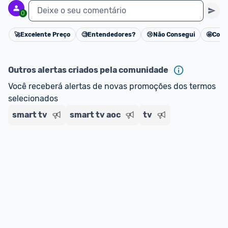
Deixe o seu comentário
0
E lembre-se:
 você sempre pode contar ajuda da 
comunidade para tirar dúvidas ou acionar os 
🚀
Excelente Preço
🧐
Entendedores?
😢
Não Consegui
🤩
Cons
Cancelar
nossos Admins marcando 
@admin
 em um 
comentário ou através do 
Fale com o Promobit.
Outros alertas criados pela comunidade
Você receberá alertas de novas promoções dos termos 
selecionados
smart tv
smart tv aoc
tv