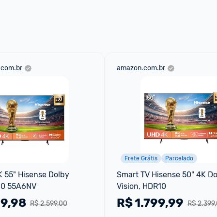
 através do 
Fale com o Promobit.
.com.br
amazon.com.br
Frete Grátis
Parcelado
 55" Hisense Dolby 
Smart TV Hisense 50" 4K Do
10 55A6NV
Vision, HDR10
99,98
R$
1.799,99
R$ 2.599,00
R$ 2.399