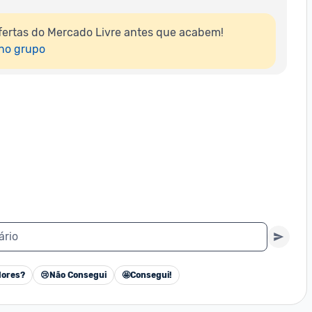
ertas do Mercado Livre antes que acabem!

 no grupo
ário
ores?
😢
Não Consegui
🤩
Consegui!
Cancelar