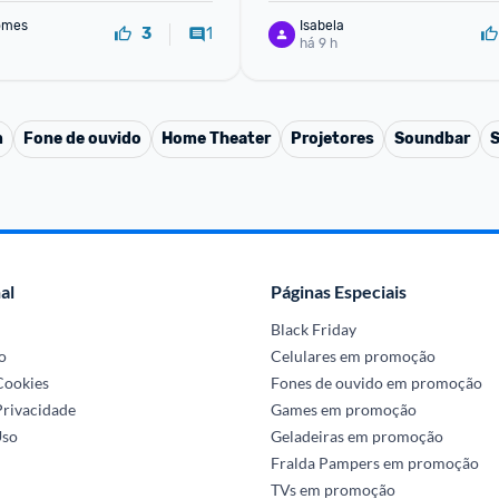
omes
Isabela
1
3
há 9 h
m
Fone de ouvido
Home Theater
Projetores
Soundbar
S
al
Páginas Especiais
Black Friday
o
Celulares em promoção
 Cookies
Fones de ouvido em promoção
Privacidade
Games em promoção
Uso
Geladeiras em promoção
Fralda Pampers em promoção
TVs em promoção