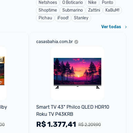
Netshoes
O Boticario
Nike
Ponto
Shoptime
Submarino
Zattini
KaBuM!
Pichau
iFood!
Stanley
Ver todas
casasbahia.com.br
lby 
Smart TV 43" Philco QLED HDR10 
Roku TV P43KRB
R$
1.377,41
,00
R$ 2.209,90