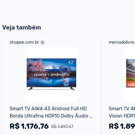
nossos Admins marcando 
@admin
 em um comentário ou
Veja também
shopee.com.br
mercadolivre
Smart TV AIWA 43 Android Full HD 
Smart TV 4K
Borda Ultrafina HDR10 Dolby Áudio 
Vision HDR
AWS-TV-43-BL-02-A
R$
1.176,76
R$
1.8
R$ 1.897,47