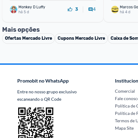
Monkey D Luffy
Marcos G
4
3
há 5 d
há 4 d
Mais opções
Ofertas
Mercado Livre
Cupons
Mercado Livre
Caixa de So
Promobit no WhatsApp
Institucion
Comercial
Entre no nosso grupo exclusivo 
Fale conosc
escaneando o QR Code
Política de
Política de 
Termos de 
Mapa Site