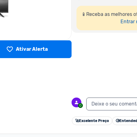
📱Receba as melhores of
Entrar
Ativar Alerta
Deixe o seu coment
0
🚀
Excelente Preço
🧐
Entended