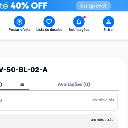
Postar oferta
Lista de desejos
Notificações
Entrar
TV-50-BL-02-A
1
)
Avaliações (
0
)
um mês atrás
ré
um mês atrás