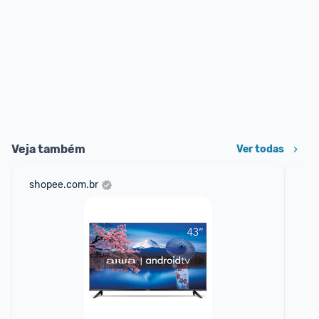
Veja também
Ver todas
shopee.com.br
mer