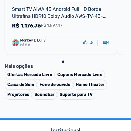
Smart TV AIWA 43 Android Full HD Borda 
Sm
Ultrafina HDR10 Dolby Áudio AWS-TV-43-
Hq
BL-02-A
R$
1.176,76
R
R$ 1.897,47
Monkey D Luffy
4
3
há 5 d
Mais opções
Ofertas
Mercado Livre
Cupons
Mercado Livre
Caixa de Som
Fone de ouvido
Home Theater
Projetores
Soundbar
Suporte para TV
Institucional