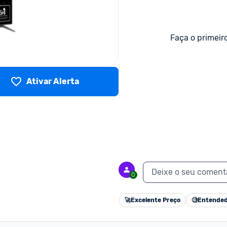
Faça o primeir
Ativar Alerta
Deixe o seu coment
0
🚀
Excelente Preço
🧐
Entended