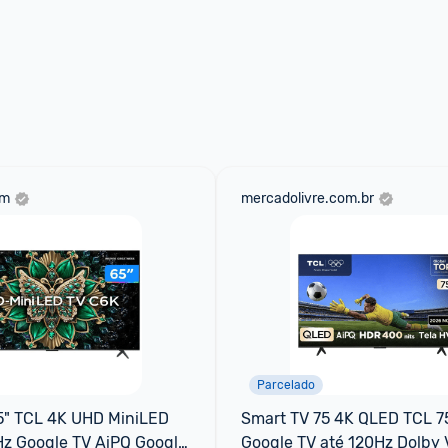
om
mercadolivre.com.br
Parcelado
5" TCL 4K UHD MiniLED 
Smart TV 75 4K QLED TCL 7
z Google TV AiPQ Google 
Google TV até 120Hz Dolby V