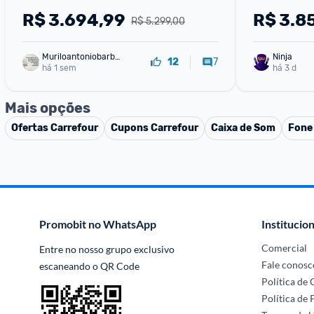
Google TV 4 HDMI 144Hz HDR10+ 
Assistente
R$
3.694,99
R$
3.8
R$ 5.299,00
65C6K
Muriloantoniobarbo
Ninja 
7
12
sa
há 1 sem
há 3 d
Mais opções
Ofertas
Carrefour
Cupons
Carrefour
Caixa de Som
Fone
Promobit no WhatsApp
Institucion
Comercial
Entre no nosso grupo exclusivo 
Fale conosc
escaneando o QR Code
Política de
Política de 