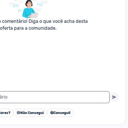
o comentário! Diga o que você acha desta 
oferta para a comunidade.
ário
ores?
😢
Não Consegui
🤩
Consegui!
Cancelar