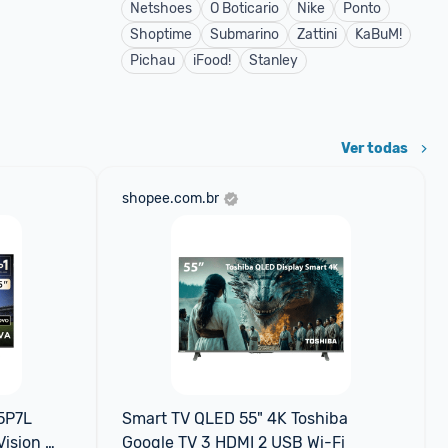
Netshoes
O Boticario
Nike
Ponto
Shoptime
Submarino
Zattini
KaBuM!
Pichau
iFood!
Stanley
Ver todas
shopee.com.br
5P7L 
Smart TV QLED 55" 4K Toshiba 
ision 
Google TV 3 HDMI 2 USB Wi-Fi