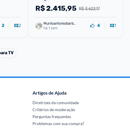
R$
2.415,95
R$ 3.622,17
Muriloantoniobarbo
2
1
2
4
sa
há 1 sem
para TV
Artigos de Ajuda
Diretrizes da comunidade
Critérios de moderação
Perguntas frequentes
Problemas com sua compra?