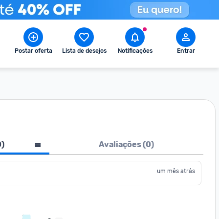
Postar oferta
Lista de desejos
Notificações
Entrar
0
)
Avaliações (
0
)
um mês atrás