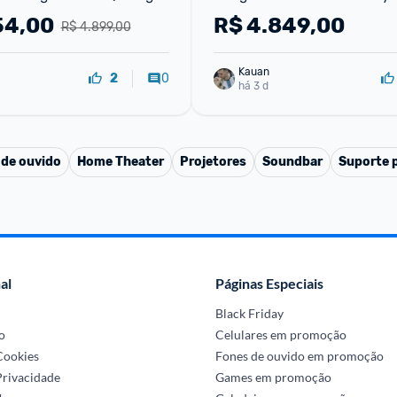
 4 HDMI 2 USB
Atmos
54,00
R$
4.849,00
R$ 4.899,00
Kauan
0
2
há 3 d
 de ouvido
Home Theater
Projetores
Soundbar
Suporte 
al
Páginas Especiais
Black Friday
o
Celulares em promoção
 Cookies
Fones de ouvido em promoção
Privacidade
Games em promoção