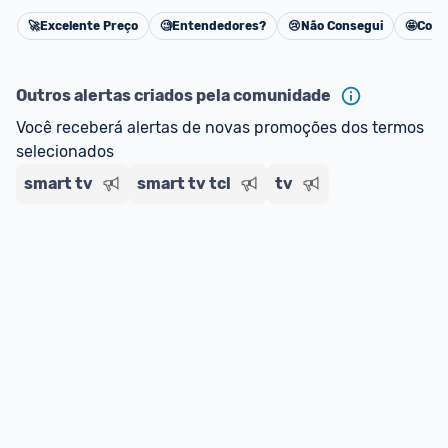
impostos. 
🚀
Excelente Preço
🧐
Entendedores?
😢
Não Consegui
🤩
Cons
Cancelar
*Atualizado em Agosto/2024
Outros alertas criados pela comunidade
Você receberá alertas de novas promoções dos termos 
selecionados
smart tv
smart tv tcl
tv