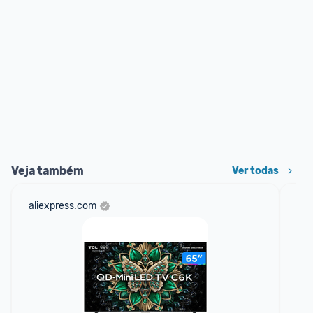
Veja também
Ver todas
aliexpress.com
am