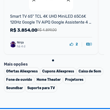
F
Smart TV 65" TCL 4K UHD MiniLED 65C6K 
Sm
120Hz Google TV AiPQ Google Assistente 4 
4K
HDMI 2 USB
14
R$
3.854,00
R
R$ 4.899,00
Ninja 
0
2
há 4 d
Mais opções
Ofertas
Aliexpress
Cupons
Aliexpress
Caixa de Som
Fone de ouvido
Home Theater
Projetores
Soundbar
Suporte para TV