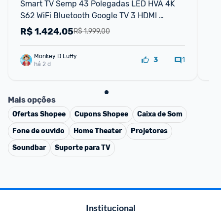
Smart TV Semp 43 Polegadas LED HVA 4K 
Sm
S62 WiFi Bluetooth Google TV 3 HDMI 
Au
HDR10+ Dolby Audio 43S62
R$
1.424,05
R
R$ 1.999,00
Monkey D Luffy
1
3
há 2 d
Mais opções
Ofertas
Shopee
Cupons
Shopee
Caixa de Som
Fone de ouvido
Home Theater
Projetores
Soundbar
Suporte para TV
Institucional