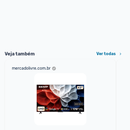
Veja também
Ver todas
mercadolivre.com.br
am
F