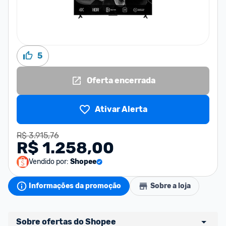
5
Oferta encerrada
Ativar Alerta
R$ 3.915,76
R$ 1.258,00
Vendido por:
Shopee
Informações da promoção
Sobre a loja
Sobre ofertas do Shopee