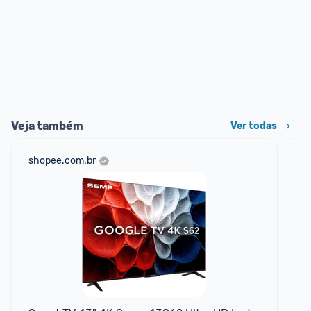
Veja também
Ver todas
shopee.com.br
am
F