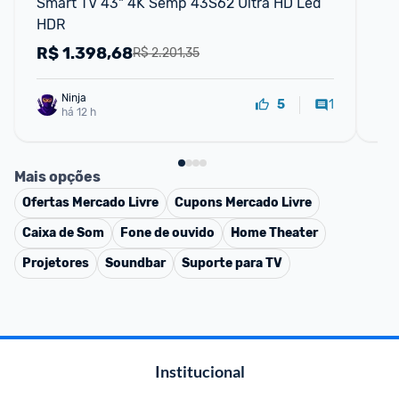
Smart TV 43" 4K Semp 43S62 Ultra HD Led 
Sm
HDR
75
R$
1.398,68
R
R$ 2.201,35
Ninja 
1
5
há 12 h
Mais opções
Ofertas
Mercado Livre
Cupons
Mercado Livre
Caixa de Som
Fone de ouvido
Home Theater
Projetores
Soundbar
Suporte para TV
Institucional