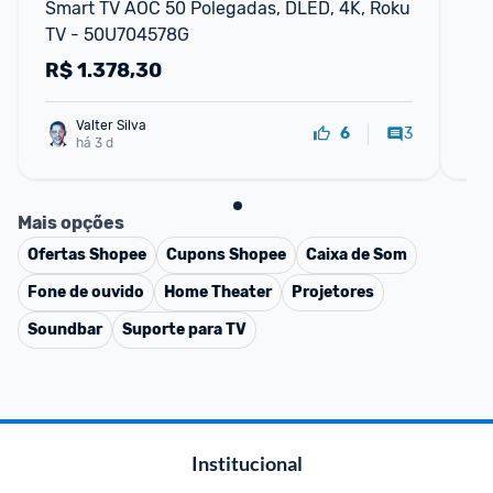
Smart TV AOC 50 Polegadas, DLED, 4K, Roku 
Sm
TV - 50U704578G
Do
R$
1.378,30
R
Valter Silva
3
6
há 3 d
Mais opções
Ofertas
Shopee
Cupons
Shopee
Caixa de Som
Fone de ouvido
Home Theater
Projetores
Soundbar
Suporte para TV
Institucional