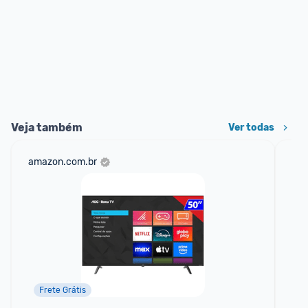
Veja também
Ver todas
amazon.com.br
mer
Frete Grátis