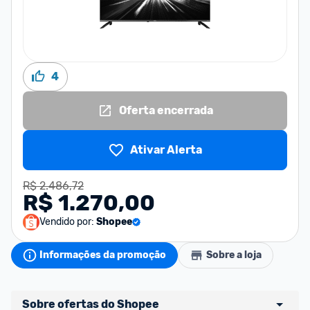
4
Oferta encerrada
Ativar Alerta
R$ 2.486,72
R$ 1.270,00
Vendido por:
Shopee
Informações da promoção
Sobre a loja
Sobre ofertas do Shopee