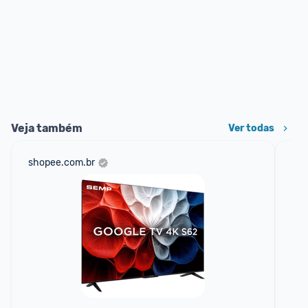
Veja também
Ver todas
shopee.com.br
am
F