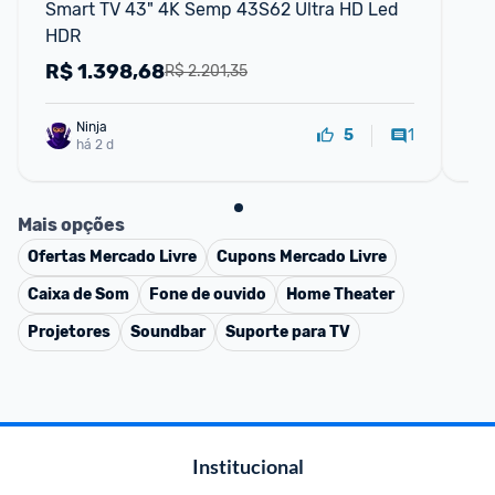
Smart TV 43" 4K Semp 43S62 Ultra HD Led 
Sm
HDR
Go
R$
1.398,68
R
R$ 2.201,35
Ninja 
1
5
há 2 d
Mais opções
Ofertas
Mercado Livre
Cupons
Mercado Livre
Caixa de Som
Fone de ouvido
Home Theater
Projetores
Soundbar
Suporte para TV
Institucional