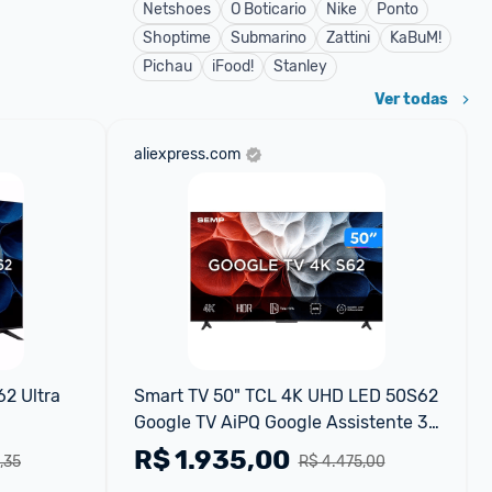
Netshoes
O Boticario
Nike
Ponto
Shoptime
Submarino
Zattini
KaBuM!
Pichau
iFood!
Stanley
Ver todas
aliexpress.com
 Ultra 
Smart TV 50" TCL 4K UHD LED 50S62 
Google TV AiPQ Google Assistente 3 
HDMI
R$
1.935,00
,35
R$ 4.475,00