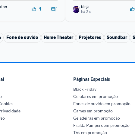
atan
Ninja 
1
1
há 3 d
m
Fone de ouvido
Home Theater
Projetores
Soundbar
S
al
Páginas Especiais
Black Friday
o
Celulares em promoção
 Cookies
Fones de ouvido em promoção
Privacidade
Games em promoção
Uso
Geladeiras em promoção
Fralda Pampers em promoção
TVs em promoção