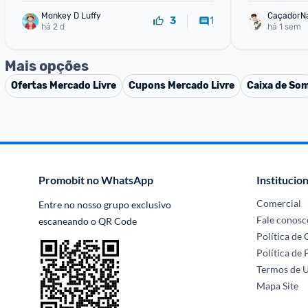
Monkey D Luffy
CaçadorN
1
3
há 2 d
há 1 sem
Mais opções
Ofertas
Mercado Livre
Cupons
Mercado Livre
Caixa de So
Promobit no WhatsApp
Institucion
Comercial
Entre no nosso grupo exclusivo 
Fale conosc
escaneando o QR Code
Política de
Política de 
Termos de 
Mapa Site