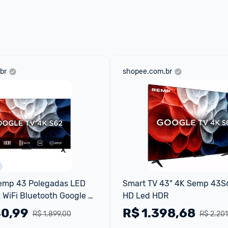
 através do 
Fale com o Promobit.
br
shopee.com.br
emp 43 Polegadas LED 
Smart TV 43" 4K Semp 43S62
WiFi Bluetooth Google 
HD Led HDR
HDR10+ Dolby Audio 
40,99
R$
1.398,68
R$ 1.899,00
R$ 2.201