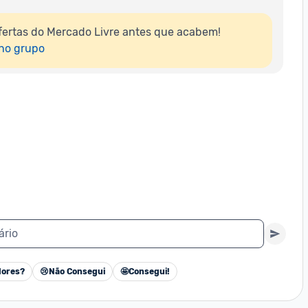
ertas do Mercado Livre antes que acabem!

 no grupo
ário
ores?
😢
Não Consegui
🤩
Consegui!
Cancelar