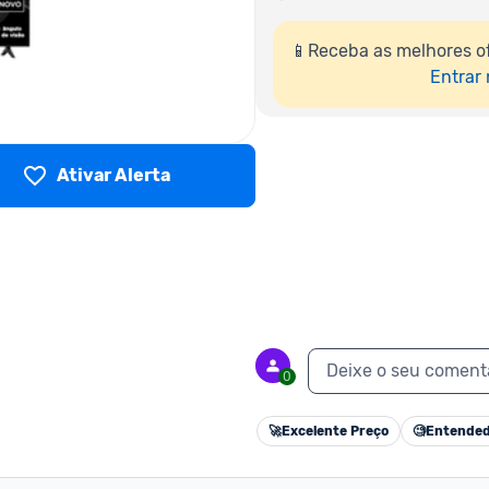
📱Receba as melhores of
Entrar
Ativar Alerta
Deixe o seu coment
0
🚀
Excelente Preço
🧐
Entended