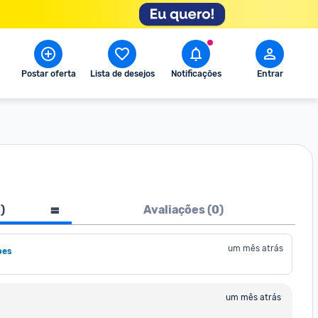
Postar oferta
Lista de desejos
Notificações
Entrar
1
)
Avaliações (
0
)
um mês atrás
pes
um mês atrás