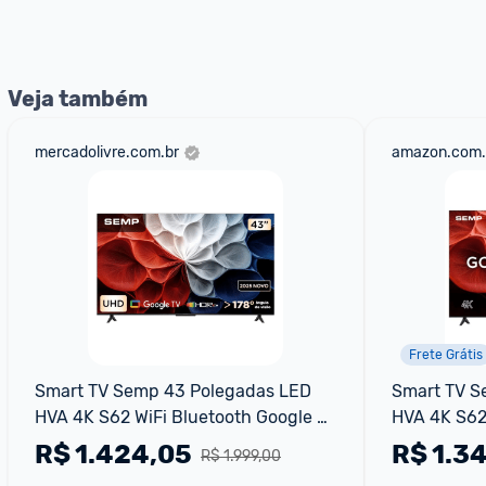
nossos Admins marcando 
@admin
 em um comentário ou
Veja também
mercadolivre.com.br
amazon.com.
Frete Grátis
Smart TV Semp 43 Polegadas LED 
Smart TV S
HVA 4K S62 WiFi Bluetooth Google 
HVA 4K S62 
TV 3 HDMI HDR10+ Dolby Audio 
TV 3 HDMI 
R$
1.424,05
R$
1.3
R$ 1.999,00
43S62
43S62