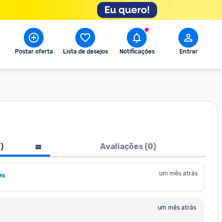
Postar oferta
Lista de desejos
Notificações
Entrar
1
)
Avaliações (
0
)
um mês atrás
es
um mês atrás