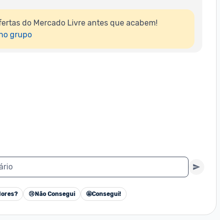
ertas do Mercado Livre antes que acabem!

 no grupo
ário
ores?
😢
Não Consegui
🤩
Consegui!
Cancelar