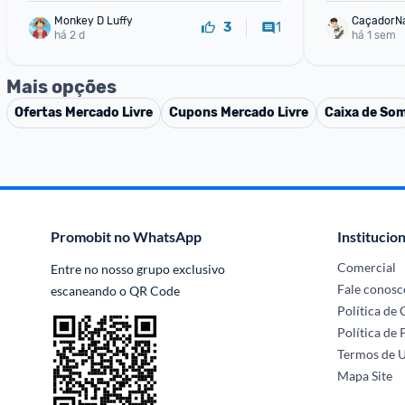
Monkey D Luffy
CaçadorN
1
3
há 2 d
há 1 sem
Mais opções
Ofertas
Mercado Livre
Cupons
Mercado Livre
Caixa de So
Promobit no WhatsApp
Institucion
Comercial
Entre no nosso grupo exclusivo 
Fale conosc
escaneando o QR Code
Política de
Política de 
Termos de 
Mapa Site