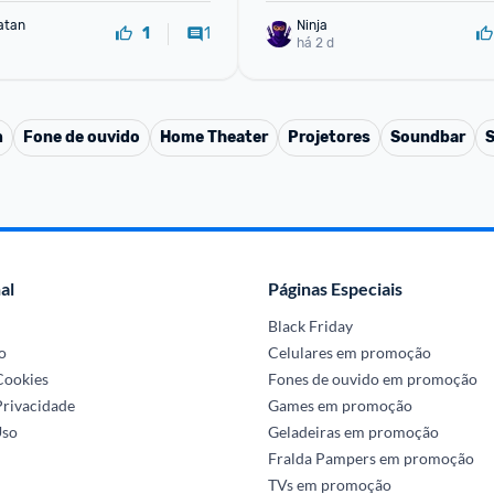
atan
Ninja 
1
1
há 2 d
m
Fone de ouvido
Home Theater
Projetores
Soundbar
S
al
Páginas Especiais
Black Friday
o
Celulares em promoção
 Cookies
Fones de ouvido em promoção
Privacidade
Games em promoção
Uso
Geladeiras em promoção
Fralda Pampers em promoção
TVs em promoção