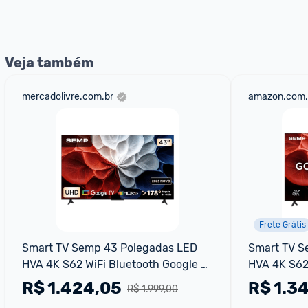
nossos Admins marcando 
@admin
 em um comentário ou
Veja também
mercadolivre.com.br
amazon.com.
Frete Grátis
Smart TV Semp 43 Polegadas LED 
Smart TV S
HVA 4K S62 WiFi Bluetooth Google 
HVA 4K S62 
TV 3 HDMI HDR10+ Dolby Audio 
TV 3 HDMI 
R$
1.424,05
R$
1.3
R$ 1.999,00
43S62
43S62