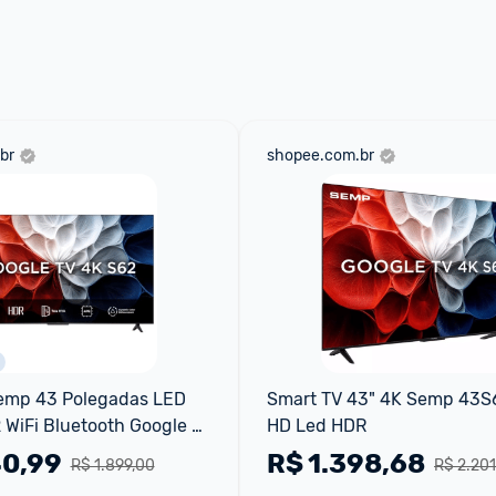
 através do 
Fale com o Promobit.
br
shopee.com.br
emp 43 Polegadas LED 
Smart TV 43" 4K Semp 43S62
WiFi Bluetooth Google 
HD Led HDR
HDR10+ Dolby Audio 
40,99
R$
1.398,68
R$ 1.899,00
R$ 2.201