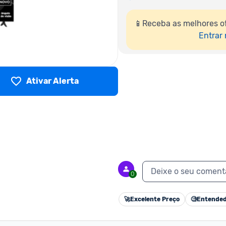
📱Receba as melhores of
Entrar
Ativar Alerta
Deixe o seu coment
0
🚀
Excelente Preço
🧐
Entended