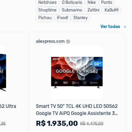
Netshoes
O Boticario
Nike
Ponto
Shoptime
Submarino
Zattini
KaBuM!
Pichau
iFood!
Stanley
Ver todas
aliexpress.com
 Ultra 
Smart TV 50" TCL 4K UHD LED 50S62 
Google TV AiPQ Google Assistente 3 
HDMI
R$
1.935,00
,35
R$ 4.475,00