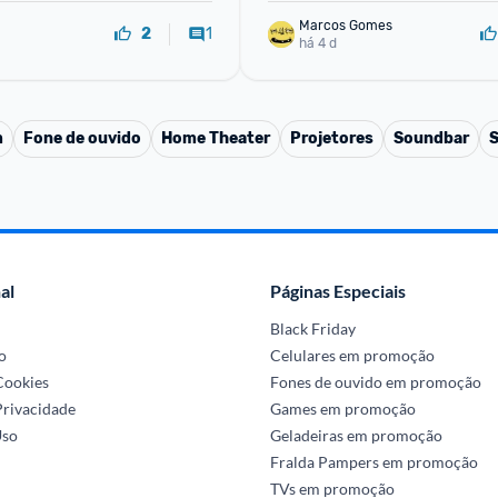
Marcos Gomes
1
2
há 4 d
m
Fone de ouvido
Home Theater
Projetores
Soundbar
S
al
Páginas Especiais
Black Friday
o
Celulares em promoção
 Cookies
Fones de ouvido em promoção
Privacidade
Games em promoção
Uso
Geladeiras em promoção
Fralda Pampers em promoção
TVs em promoção