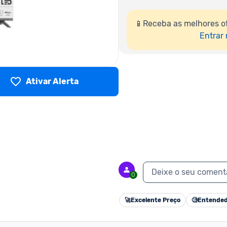
📱Receba as melhores of
Entrar
Ativar Alerta
Deixe o seu coment
0
🚀
Excelente Preço
🧐
Entended