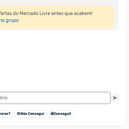
ertas do Mercado Livre antes que acabem!

 no grupo
ário
ores?
😢
Não Consegui
🤩
Consegui!
Cancelar