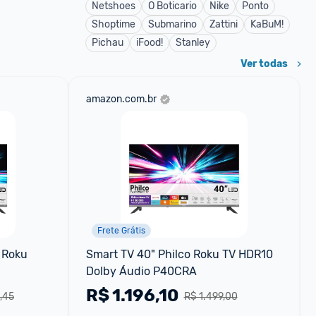
Netshoes
O Boticario
Nike
Ponto
Shoptime
Submarino
Zattini
KaBuM!
Pichau
iFood!
Stanley
Ver todas
amazon.com.br
Frete Grátis
 Roku 
Smart TV 40" Philco Roku TV HDR10 
Dolby Áudio P40CRA
R$
1.196,10
,45
R$ 1.499,00