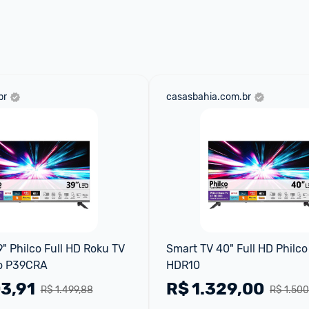
 através do 
Fale com o Promobit.
br
casasbahia.com.br
" Philco Full HD Roku TV 
Smart TV 40" Full HD Philco
o P39CRA
HDR10
3,91
R$
1.329,00
R$ 1.499,88
R$ 1.500