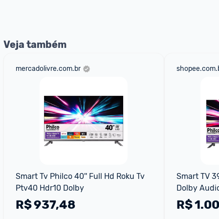
nossos Admins marcando 
@admin
 em um comentário ou
Veja também
mercadolivre.com.br
shopee.com.
Smart Tv Philco 40'' Full Hd Roku Tv 
Smart TV 39
Ptv40 Hdr10 Dolby
Dolby Audi
R$
937,48
R$
1.00