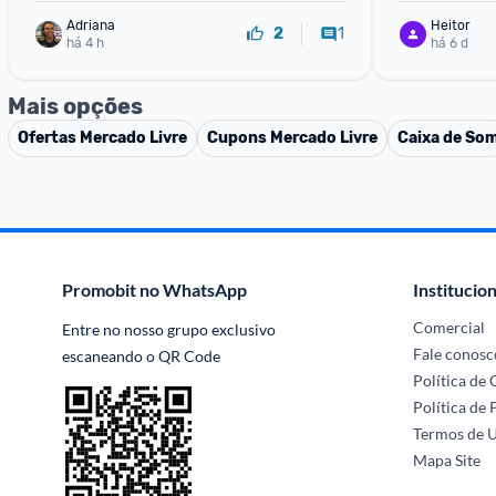
Adriana
Heitor
1
2
há 4 h
há 6 d
Mais opções
Ofertas
Mercado Livre
Cupons
Mercado Livre
Caixa de So
Promobit no WhatsApp
Institucion
Comercial
Entre no nosso grupo exclusivo 
Fale conosc
escaneando o QR Code
Política de
Política de 
Termos de 
Mapa Site