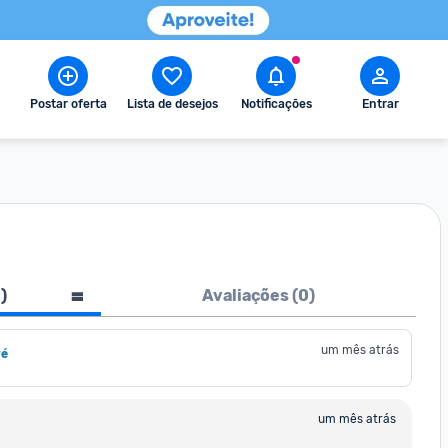
Postar oferta
Lista de desejos
Notificações
Entrar
1
)
Avaliações (
0
)
um mês atrás
ré
um mês atrás